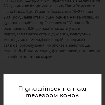
Нагадаємо
, що протягом червня Львів відзначатиме
25-ту річницю історичного візиту Папи Римського
Івана Павла ІІ до України. Адже, саме 25−27 червня
2001 року Львів став місцем однієї з найважливіших
духовних подій в історії незалежної України. Як
розповіли в ЛМР, до пам’ятної дати у місті
підготували майже сотню духовних, культурних,
мистецьких та молодіжних подій, серед яких —
святкові богослужіння, кінопокази, велопроща,
флешмоб «Папа-молодь», фотовиставки, погашення
ювілейної поштової марки.
Підпишіться на наш
телеграм канал