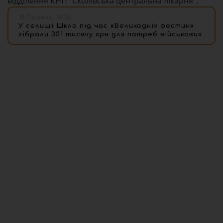
відділення КНП “Сколівська центральна лікарня”.
18 Травня, 14:36
У селищі Шкло під час «Великодніх фестин»
зібрали 331 тисячу грн для потреб військових