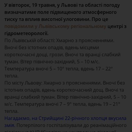
У вівторок, 19 травня, у Львові та області погоду
визначатиме поле підвищеного атмосферного
тиску та вплив висотної улоговини. Про це
повідомили у Львівському регіональному
центрі з
гідрометеорології.
По Львівській області: Хмарно з проясненнями.
Вночі без істотних опадів, вдень місцями
короткочасні дощі, грози. Вночі та вранці слабкий
туман. Вітер північно-західний, 5 – 10 м/с.
Температура вночі 5 – 10° тепла, вдень 17 – 22°
тепла.
По місту Львову: Хмарно з проясненнями. Вночі без
істотних опадів, вдень короткочасний дощ. Вночі та
вранці слабкий туман. Вітер північно-західний, 5 – 10
м/с. Температура вночі 7 – 9° тепла, вдень 19 – 21°
тепла.
Нагадаємо, на Стрийщині 22-річного хлопця вкусила
змія.
Потерпілого госпіталізували до реанімаційного