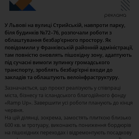
реклама
У Львові на вулиці Стрийській, навпроти парку,
біля будинків №72–76, розпочали роботи з
облаштування безбар’єрного простору. Як
повідомили у Франківській районній адміністрації,
там повністю оновлять пішохідну зону, адаптують
під сучасні вимоги зупинку громадського
транспорту, зроблять безбар’єрні входи до
закладів та облаштують велоінфраструктуру.
Зазначається, що проєкт реалізують у співпраці
міста, бізнесу та ісландського благодійного фонду
«Ramp Up». Завершити усі роботи планують до кінця
червня.
На цій ділянці, зокрема, замостять плиткою близько
600 кв. м тротуару, виконають пониження бордюрів
на пішохідних переходах і відремонтують посадкову