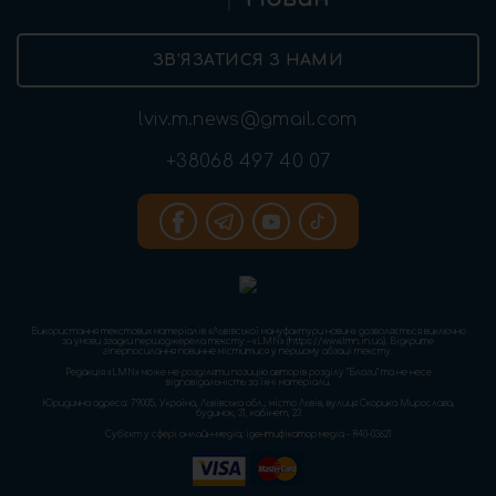
ЗВ’ЯЗАТИСЯ З НАМИ
lviv.m.news@gmail.com
+38068 497 40 07
Використання текстових матеріалів «Львівської мануфактури новин» дозволяється виключно
за умови згадки першоджерела тексту – «LMN» (https://www.lmn.in.ua). Відкрите
гіперпосилання повинне міститися у першому абзаці тексту.
Редакція «LMN» може не розділяти позицію авторів розділу “Блоги” та не несе
відповідальність за їхні матеріали.
Юридична адреса: 79005, Україна, Львівська обл., місто Львів, вулиця Скорика Мирослава,
будинок, 31, кабінет, 23
Cуб'єкт у сфері онлайн-медіа; ідентифікатор медіа - R40-03621