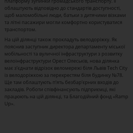
платформу зупинки громадського транспорту. Її
облаштують відповідно до стандартів доступності,
щоб маломобільні люди, батьки з дитячими візками
та літні пасажири могли комфортно користуватися
транспортом.
На цій ділянці також прокладуть велодоріжку. Як
пояснив заступник директора департаменту міської
мобільності та вуличної інфраструктури з розвитку
велоінфраструктури Орест Олеськів, нова ділянка
має з’єднати відрізок веломережі біля Львів Tech City
із велодоріжкою за перехрестям біля будинку №78.
Ще там облаштують п’ять безбар’єрних входів до
закладів. Роботи співфінансують підприємці, які
працюють на цій ділянці, та Благодійний фонд «Ramp
Up».