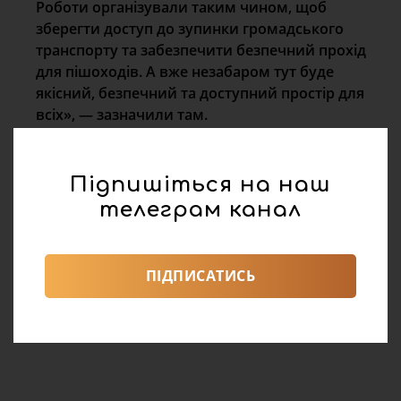
Роботи організували таким чином, щоб
зберегти доступ до зупинки громадського
транспорту та забезпечити безпечний прохід
для пішоходів. А вже незабаром тут буде
якісний, безпечний та доступний простір для
всіх», — зазначили там.
Нагадаємо, у Львові в сквері «Кульпарківський»
розпочинають
облаштування доріжок та дитячого
Підпишіться на наш
майданчика з урахуванням вимог доступності для
телеграм канал
маломобільних людей.
02 Червня, 17:20
Із вересня 22 львівські садочки
ПІДПИСАТИСЬ
прийматимуть дітей віком від одного року