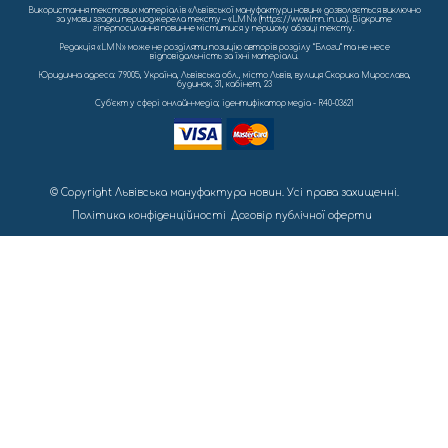
Використання текстових матеріалів «Львівської мануфактури новин» дозволяється виключно
за умови згадки першоджерела тексту – «LMN» (https://www.lmn.in.ua). Відкрите
гіперпосилання повинне міститися у першому абзаці тексту.
Редакція «LMN» може не розділяти позицію авторів розділу “Блоги” та не несе
відповідальність за їхні матеріали.
Юридична адреса: 79005, Україна, Львівська обл., місто Львів, вулиця Скорика Мирослава,
будинок, 31, кабінет, 23
Cуб'єкт у сфері онлайн-медіа; ідентифікатор медіа - R40-03621
© Copyright Львівська мануфактура новин. Усі права захищенні.
Політика конфіденційності
Договір публічної оферти