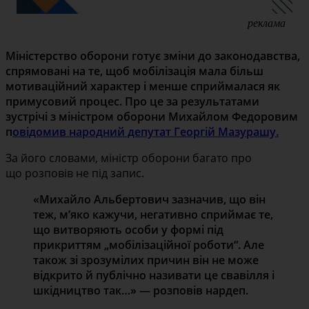
реклама
Міністерство оборони готує зміни до законодавства,
спрямовані на те, щоб мобілізація мала більш
мотиваційний характер і менше сприймалася як
примусовий процес. Про це за результатами
зустрічі з міністром оборони Михайлом Федоровим
п
овідомив народний депутат Георгій Мазурашу.
За його словами, міністр оборони багато про
що розповів не під запис.
«Михайло Альбертович зазначив, що він
теж, м’яко кажучи, негативно сприймає те,
що витворяють особи у формі під
прикриттям „мобілізаційної роботи“. Але
також зі зрозумілих причин він не може
відкрито й публічно називати це свавілля і
шкідництво так…» — розповів нардеп.