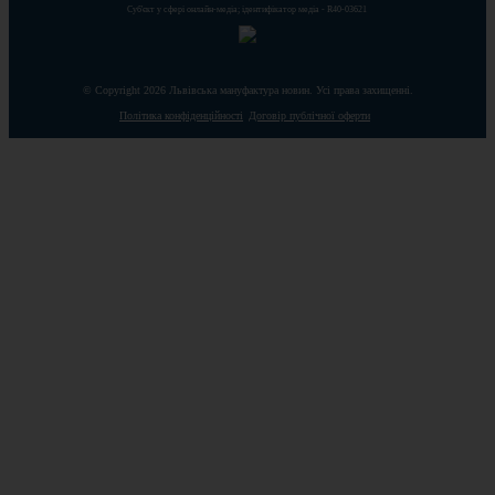
Cуб'єкт у сфері онлайн-медіа; ідентифікатор медіа - R40-03621
© Copyright 2026 Львівська мануфактура новин. Усі права захищенні.
Політика конфіденційності
Договір публічної оферти