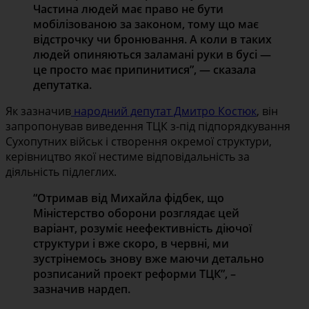
Частина людей має право не бути
мобілізованою за законом, тому що має
відстрочку чи бронювання. А коли в таких
людей опиняються заламані руки в бусі —
це просто має припинитися”, — сказала
депутатка.
Як зазначив
народний депутат Дмитро Костюк
, він
запропонував виведення ТЦК з-під підпорядкування
Сухопутних військ і створення окремої структури,
керівництво якої нестиме відповідальність за
діяльність підлеглих.
“Отримав від Михайла фідбек, що
Міністерство оборони розглядає цей
варіант, розуміє неефективність діючої
структури і вже скоро, в червні, ми
зустрінемось знову вже маючи детально
розписаний проект реформи ТЦК”, –
зазначив нардеп.