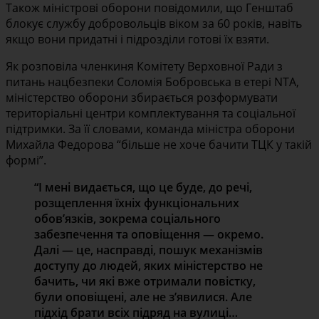
Також міністрові оборони повідомили, що Генштаб
блокує службу добровольців віком за 60 років, навіть
якщо вони придатні і підрозділи готові їх взяти.
Як розповіла членкиня Комітету Верховної Ради з
питань нацбезпеки Соломія Бобровська в етері NTA,
міністерство оборони збирається розформувати
територіальні центри комплектування та соціальної
підтримки. За її словами, команда міністра оборони
Михайла Федорова “більше не хоче бачити ТЦК у такій
формі”.
“І мені видається, що це буде, до речі,
розщеплення їхніх функціональних
обов’язків, зокрема соціального
забезпечення та оповіщення — окремо.
Далі — це, насправді, пошук механізмів
доступу до людей, яких міністерство не
бачить, чи які вже отримали повістку,
були оповіщені, але не з’явилися. Але
підхід брати всіх підряд на вулиці…