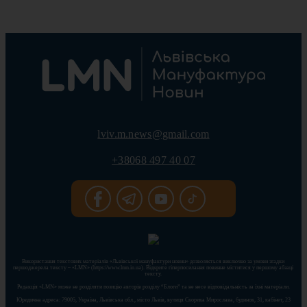
lviv.m.news@gmail.com
+38068 497 40 07
Використання текстових матеріалів «Львівської мануфактури новин» дозволяється виключно за умови згадки
першоджерела тексту – «LMN» (https://www.lmn.in.ua). Відкрите гіперпосилання повинне міститися у першому абзаці
тексту.
Редакція «LMN» може не розділяти позицію авторів розділу “Блоги” та не несе відповідальність за їхні матеріали.
Юридична адреса: 79005, Україна, Львівська обл., місто Львів, вулиця Скорика Мирослава, будинок, 31, кабінет, 23