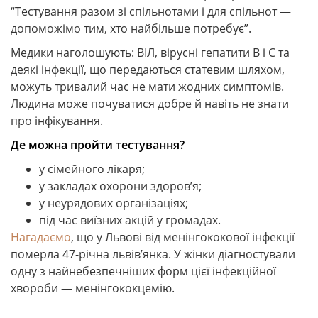
“Тестування разом зі спільнотами і для спільнот —
допоможімо тим, хто найбільше потребує”.
Медики наголошують: ВІЛ, вірусні гепатити B і C та
деякі інфекції, що передаються статевим шляхом,
можуть тривалий час не мати жодних симптомів.
Людина може почуватися добре й навіть не знати
про інфікування.
Де можна пройти тестування?
у сімейного лікаря;
у закладах охорони здоров’я;
у неурядових організаціях;
під час виїзних акцій у громадах.
Нагадаємо
, що у Львові від менінгококової інфекції
померла 47-річна львів’янка. У жінки діагностували
одну з найнебезпечніших форм цієї інфекційної
хвороби — менінгококцемію.