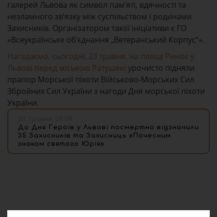
галерей Львова як символ пам’яті, вдячності та
незламного зв’язку між суспільством і родинами
Захисників. Організатором такої ініціативи є ГО
«Всеукраїнське об’єднання „Ветеранський Корпус“».
Нагадаємо, сьогодні, 23 травня, на площі Ринок у
Львові перед міською Ратушею
урочисто підняли
прапор Морської піхоти Військово-Морських Сил
Збройних Сил України з нагоди Дня морської піхоти
України.
23 Травня, 08:08
До Дня Героїв у Львові посмертно відзначили
35 Захисників та Захисниць «Почесним
знаком святого Юрія»