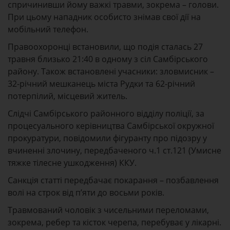
спричинивши йому важкі травми, зокрема – голови.
При цьому нападник особисто знімав свої дії на
мобільний телефон.
Правоохоронці встановили, що подія сталась 27
травня близько 21:40 в одному з сіл Самбірського
району. Також встановлені учасники: зловмисник –
32-річний мешканець міста Рудки та 62-річний
потерпілий, місцевий житель.
Слідчі Самбірського районного відділу поліції, за
процесуального керівництва Самбірської окружної
прокуратури, повідомили фігуранту про підозру у
вчиненні злочину, передбаченого ч.1 ст.121 (Умисне
тяжке тілесне ушкодження) ККУ.
Санкція статті передбачає покарання – позбавлення
волі на строк від п’яти до восьми років.
Травмований чоловік з чисельними переломами,
зокрема, ребер та кісток черепа, перебуває у лікарні.