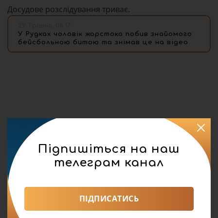
Досудове розслідування триває.
29 Травня, 08:17
У Рудках чоловік жорстоко побив знайомого
бейсбольною битою та знімав це на відео
Підпишіться на наш
телеграм канал
ПІДПИСАТИСЬ