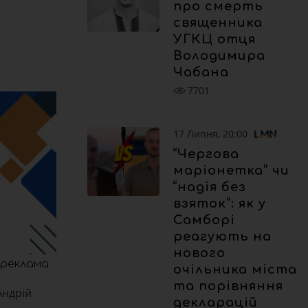
про смерть
священника
УГКЦ отця
Володимира
Чабана
7701
17 Липня, 20:00
“Чергова
маріонетка” чи
“надія без
взяток”: як у
Самборі
реагують на
нового
реклама
очільника міста
та порівняння
Андрій
декларацій