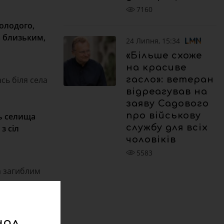
7160
олодого,
а близьким,
24 Липня, 15:34
«Більше схоже
на красиве
гасло»: ветеран
сь біля села
відреагував на
заяву Садового
про військову
ць селища
службу для всіх
з сіл
чоловіків
5583
а загиблим
нал