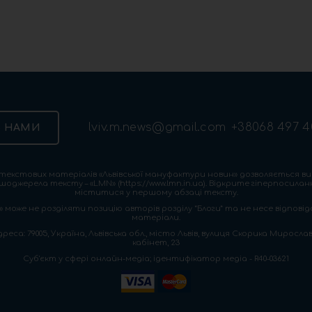
lviv.m.news@gmail.com
+38068 497 4
З НАМИ
екстових матеріалів «Львівської мануфактури новин» дозволяється ви
шоджерела тексту – «LMN» (https://www.lmn.in.ua). Відкрите гіперпосила
міститися у першому абзаці тексту.
 може не розділяти позицію авторів розділу “Блоги” та не несе відповіда
матеріали.
са: 79005, Україна, Львівська обл., місто Львів, вулиця Скорика Мирослава
кабінет, 23
Cуб'єкт у сфері онлайн-медіа; ідентифікатор медіа - R40-03621