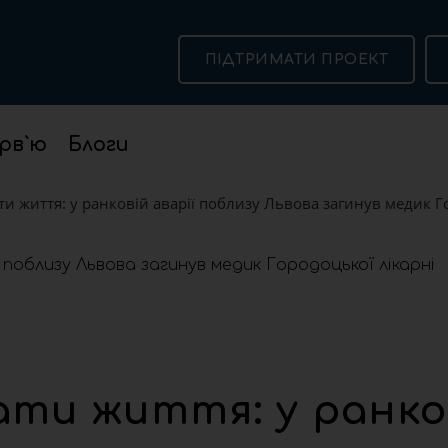
ПІДТРИМАТИ ПРОЕКТ
рв`ю
Блоги
и життя: у ранковій аварії поблизу Львова загинув медик Г
ати життя: у ранко