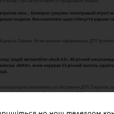
втотрощі. Про це розповіли у Городоцькій лікарні.
втратив своє… Безмірно сумуємо непоправній втраті м
хорошої людини. Висловлюємо щирі співчуття рідним т
ній дорозі Львова. Як ми раніше інформували, ДТП трапила
нці, водій автомобіля «Audi A3», 40-річний мешкане
ажівкою «MAN», якою керував 53-річний житель одного 
ції.
воохоронці встановлюють усі обставини ДТП. Парастас з
ого відділення, що у Львові на вулиці П.Орлика, 4.
дпишіться на наш телеграм ка