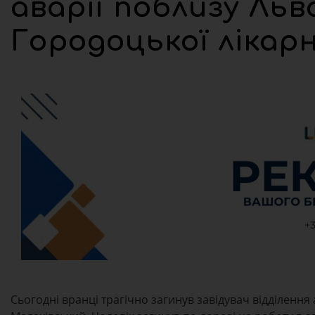
аварії поблизу Льв
Городоцької лікарн
Сьогодні вранці трагічно загинув завідувач відділення а