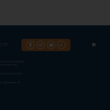
0 07
ключно за умови
ння повинне
льність за їхні
, будинок, 31,