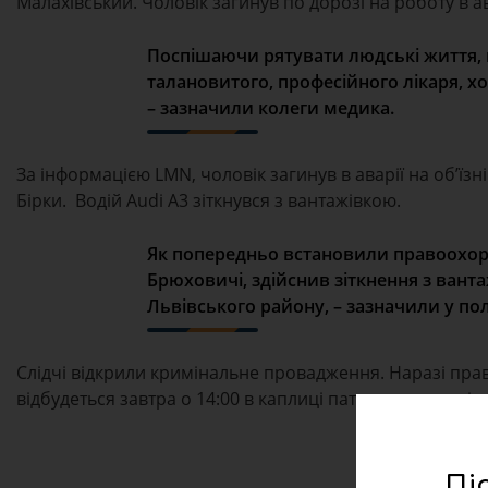
Малахівський. Чоловік загинув по дорозі на роботу в а
Поспішаючи рятувати людські життя, 
талановитого, професійного лікаря, 
– зазначили колеги медика.
За інформацією LMN, чоловік загинув в аварії на об’їз
Бірки. Водій Audi A3 зіткнувся з вантажівкою.
Як попередньо встановили правоохоро
Брюховичі, здійснив зіткнення з вант
Львівського району, – зазначили у полі
Слідчі відкрили кримінальне провадження. Наразі пра
відбудеться завтра о 14:00 в каплиці паталогоанатомічн
Пі