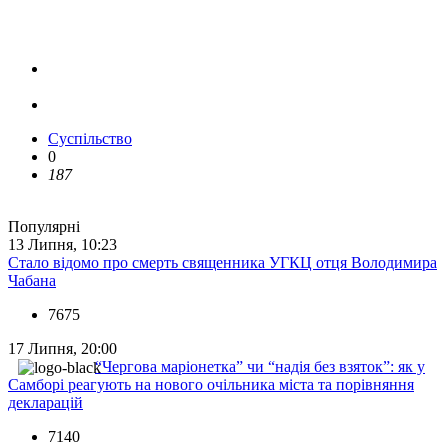
Суспільство
0
187
Популярні
13 Липня, 10:23
Стало відомо про смерть священника УГКЦ отця Володимира
Чабана
7675
17 Липня, 20:00
“Чергова маріонетка” чи “надія без взяток”: як у
Самборі реагують на нового очільника міста та порівняння
декларацій
7140