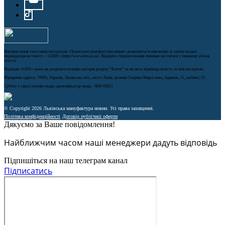
Використання текстових матеріалів «Львівської мануфактури новин» дозволяється виключно за умови згадки
першоджерела тексту – «LMN» (https://www.lmn.in.ua). Відкрите гіперпосилання повинне міститися у першому абзаці
тексту.
Редакція «LMN» може не розділяти позицію авторів розділу “Блоги” та не несе відповідальність за їхні матеріали.
Юридична адреса: 79005, Україна, Львівська обл., місто Львів, вулиця Скорика Мирослава, будинок, 31, кабінет, 23
Cуб'єкт у сфері онлайн-медіа; ідентифікатор медіа - R40-03621
© Copyright 2026 Львівська мануфактура новин. Усі права захищенні.
Політика конфіденційності
Договір публічної оферти
Дякуємо за Ваше повідомлення!
Найближчим часом наші менеджери дадуть відповідь
Підпишіться на наш телеграм канал
Підписатись