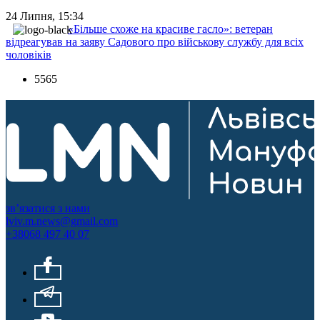
24 Липня, 15:34
«Більше схоже на красиве гасло»: ветеран
відреагував на заяву Садового про військову службу для всіх
чоловіків
5565
зв’язатися з нами
lviv.m.news@gmail.com
+38068 497 40 07