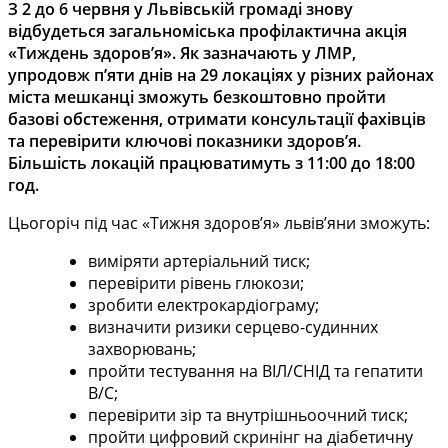
З 2 до 6 червня у Львівській громаді знову
відбудеться загальноміська профілактична акція
«Тиждень здоров’я». Як зазначають у ЛМР,
упродовж п’яти днів на 29 локаціях у різних районах
міста мешканці зможуть безкоштовно пройти
базові обстеження, отримати консультації фахівців
та перевірити ключові показники здоров’я.
Більшість локацій працюватимуть з 11:00 до 18:00
год.
Цьогоріч під час «Тижня здоров’я» львів’яни зможуть:
виміряти артеріальний тиск;
перевірити рівень глюкози;
зробити електрокардіограму;
визначити ризики серцево-судинних
захворювань;
пройти тестування на ВІЛ/СНІД та гепатити
B/C;
перевірити зір та внутрішньоочний тиск;
пройти цифровий скринінг на діабетичну