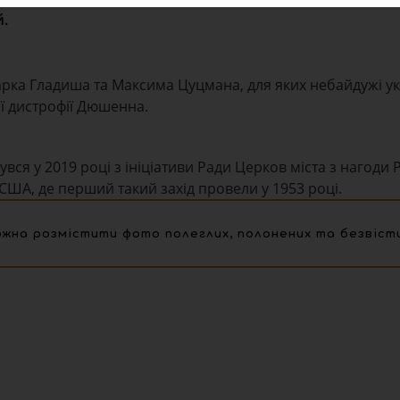
й.
рка Гладиша та Максима Цуцмана, для яких небайдужі ук
ї дистрофії Дюшенна.
я у 2019 році з ініціативи Ради Церков міста з нагоди Ро
США, де перший такий захід провели у 1953 році.
на розмістити фото полеглих, полонених та безвісти