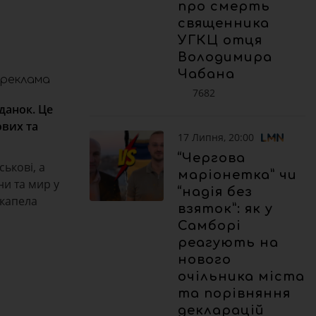
про смерть
священника
УГКЦ отця
Володимира
Чабана
реклама
7682
данок. Це
ових та
17 Липня, 20:00
“Чергова
ськові, а
маріонетка” чи
ни та мир у
“надія без
 капела
взяток”: як у
Самборі
реагують на
нового
очільника міста
та порівняння
декларацій