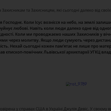
ахисникам та Захисницям, які сьогодні далеко від своїх
Господнє. Коли Ісус вознісся на небо, на землі залиш
 руйнує любові. Навіть коли люди далеко одне від одно
єдності. Коли ми проводжаємо наших Захисників у вічн
ими через молитву. Якщо люди сумують через дистанц
сть. Нехай сьогодні кожен пам’ятає не лише про матері
зав єпископ-помічник Львівської архиєпархії УГКЦ вла
вірена у справах США в Україні Джулія Девіс. У своєму в