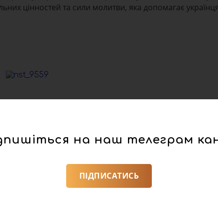
льних цінностей та сили молитви, яка допомагає українц
олилися за дітей, які борються з важкими захворюваннями,
дпишіться на наш телеграм ка
 Україну. Не може зрозуміти, де ми беремо сили. Тому
ою чи генератори — я про силу, яка йде зсередини, від
ПІДПИСАТИСЬ
що буде завтра, але я точно знаю: сила нації і мужність
 дітей. Я сьогодні згадував Яну Степаненко, яка після
ні на протезах, і Ромчика Олеськіва, який після понад
Такі історії дають нам силу жити далі, вірити і робити