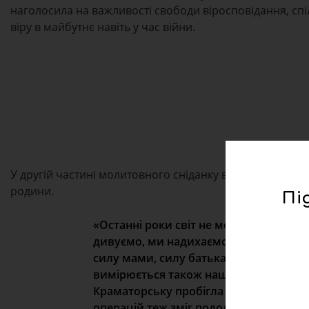
наголосила на важливості свободи віросповідання, спі
віру в майбутнє навіть у час війни.
У другій частині молитовного сніданку всі спільно пом
родини.
Пі
«Останні роки світ не може зрозуміти
дивуємо, ми надихаємо. І я не про збр
силу мами, силу батька. Ми не знаємо, 
вимірюється також нашим ставленням до
Краматорську пробігла марафон у Босто
операцій теж зміг подолати цей шлях. 