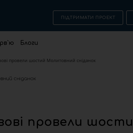
ПІДТРИМАТИ ПРОЕКТ
рв`ю
Блоги
ьвові провели шостий Молитовний сніданок
ьвові провели шост