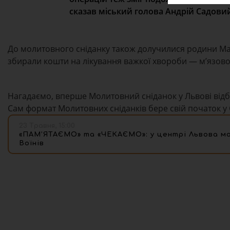
сказав міський голова Андрій Садови
До молитовного сніданку також долучилися родини Ма
збирали кошти на лікування важкої хвороби — мʼязово
Нагадаємо, вперше Молитовний сніданок у Львові відбувс
Сам формат Молитовних сніданків бере свій початок у 
23 Травня, 15:00
«ПАМ’ЯТАЄМО» та «ЧЕКАЄМО»: у центрі Львова мож
Воїнів