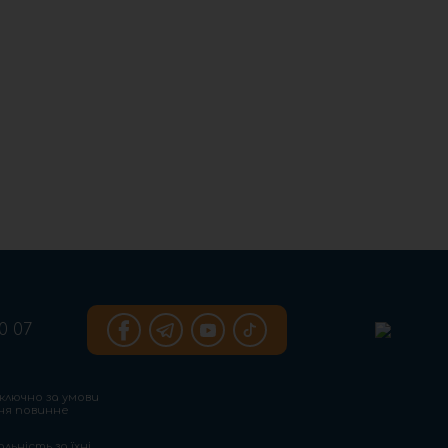
0 07
ключно за умови
ння повинне
льність за їхні