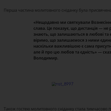
Перша частина молитовного сніданку була присвячена З
«Нещодавно ми святкували Вознесіння 
слава. Це показує, що дистанція — не
знають, що залишаються в любові та 
віримо, що залишаємося з ними єдин
наскільки важливішою є сама присутні
але й про цю любов та єдність» — ска
Володимир.
Також гостею молитовного сніданку стала тимчасово по