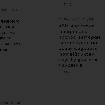
7143
 близьких.
24 Липня, 15:34
илася Його
«Більше схоже
го, вони
на красиве
ість, ми
гасло»: ветеран
ію, то
відреагував на
альні речі,
заяву Садового
дика
про військову
службу для всіх
чоловіків
5570
иступі вона