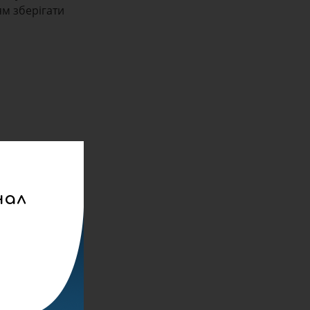
ям зберігати
 та їхні
нал
 що ми
 серця. Про
 нації
 трагедії в
 40
 добро», —