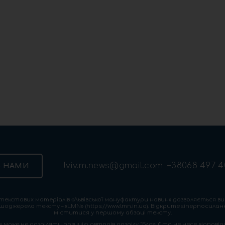
lviv.m.news@gmail.com
+38068 497 4
З НАМИ
екстових матеріалів «Львівської мануфактури новин» дозволяється ви
шоджерела тексту – «LMN» (https://www.lmn.in.ua). Відкрите гіперпосила
міститися у першому абзаці тексту.
 може не розділяти позицію авторів розділу “Блоги” та не несе відповіда