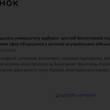
нок
лицького університету відбувся шостий Молитовний сні
ізних сфер об’єдналися у молитві за українських військ
іськраді.
конфесій, капелани, волонтери, соціальні працівники, вій
ній молитві вони просили за Захисників і Захисниць Украї
конання державного гімну України, який виконала хорова