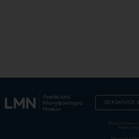
ЗВ’ЯЗАТИСЯ 
Використання т
згадки пер
Редакція «LMN»