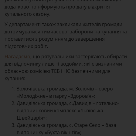
додатково поінформують про дату відкриття
купального сезону.
У департаменті також закликали жителів громади
дотримуватися тимчасової заборони на купання та
поставитися з розумінням до завершення
підготовчих робіт.
Нагадаємо,
що рятувальники застерігають обирати
для відпочинку лише ті водойми, які є визнаними
обласною комісією ТЕБ і НС безпечними для
купання:
Золочівська громада, м. Золочів – озеро
«Молодіжне» в парку «Здоров’я»;
Давидівська громада, с.Давидів – готельно-
відпочинковий комплекс «Львівська
Швейцарія»;
Давидівська громада, с. Старе Село – база
відпочинку «Бухта вікінгів»;