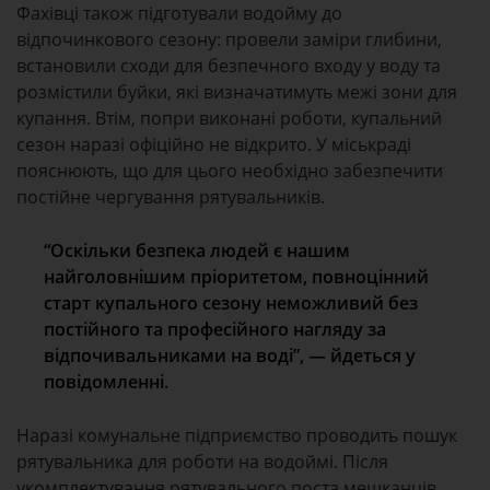
Фахівці також підготували водойму до
відпочинкового сезону: провели заміри глибини,
встановили сходи для безпечного входу у воду та
розмістили буйки, які визначатимуть межі зони для
купання. Втім, попри виконані роботи, купальний
сезон наразі офіційно не відкрито. У міськраді
пояснюють, що для цього необхідно забезпечити
постійне чергування рятувальників.
“Оскільки безпека людей є нашим
найголовнішим пріоритетом, повноцінний
старт купального сезону неможливий без
постійного та професійного нагляду за
відпочивальниками на воді”, — йдеться у
повідомленні.
Наразі комунальне підприємство проводить пошук
рятувальника для роботи на водоймі. Після
укомплектування рятувального поста мешканців