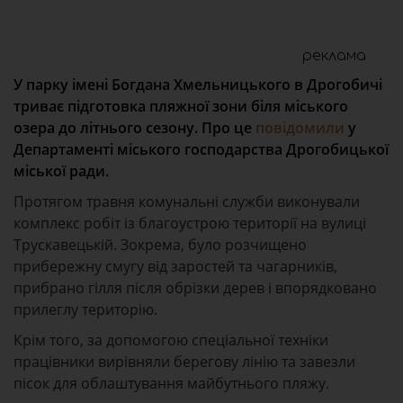
реклама
У парку імені Богдана Хмельницького в Дрогобичі
триває підготовка пляжної зони біля міського
озера до літнього сезону. Про це
повідомили
у
Департаменті міського господарства Дрогобицької
міської ради.
Протягом травня комунальні служби виконували
комплекс робіт із благоустрою території на вулиці
Трускавецькій. Зокрема, було розчищено
прибережну смугу від заростей та чагарників,
прибрано гілля після обрізки дерев і впорядковано
прилеглу територію.
Крім того, за допомогою спеціальної техніки
працівники вирівняли берегову лінію та завезли
пісок для облаштування майбутнього пляжу.