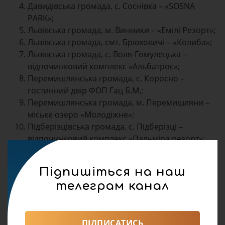
Давидівська громада, с. Соснівка – «SOSNA
PARK»;
Львівська громада, м. Винники – «Емілі Резорт»;
Львівська громада, смт. Брюховичі – «Колиба»;
Львівська громада, с. Воля-Гомулецька –
відпочинковий комплекс «Альбатрос»;
Перемишлянська громада, с. Коросно –
гостинний двір ФОП Гац Б.М.;
Перемишлянська громада, м. Перемишляни –
міське озеро «Молодіжне»;
Підберізцівська громада, с. Підберізці –
відпочинковий комплекс «Пальміра резорт»;
Моршинська громада, м. Моршин – міський
став;
Підпишіться на наш
Миколаївська громада, м. Миколаїв – водойма
телеграм канал
«Задорожнє»;
Івано-франківська громада, с. Верещиця –
Національний природний парк, озеро для
купання та спортивного вилову риби
ПІДПИСАТИСЬ