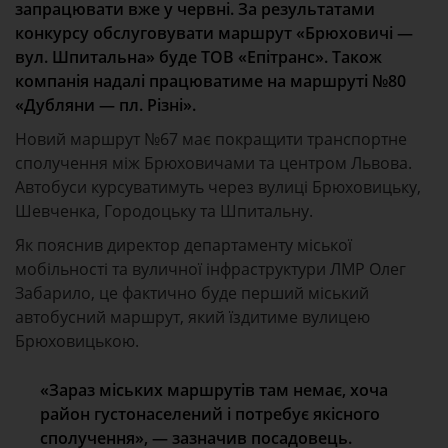
запрацювати вже у червні. За результатами
конкурсу обслуговувати маршрут «Брюховичі —
вул. Шпитальна» буде ТОВ «Епітранс». Також
компанія надалі працюватиме на маршруті №80
«Дубляни — пл. Різні».
Новий маршрут №67 має покращити транспортне
сполучення між Брюховичами та центром Львова.
Автобуси курсуватимуть через вулиці Брюховицьку,
Шевченка, Городоцьку та Шпитальну.
Як пояснив директор департаменту міської
мобільності та вуличної інфраструктури ЛМР Олег
Забарило, це фактично буде перший міський
автобусний маршрут, який їздитиме вулицею
Брюховицькою.
«Зараз міських маршрутів там немає, хоча
район густонаселений і потребує якісного
сполучення», — зазначив посадовець.