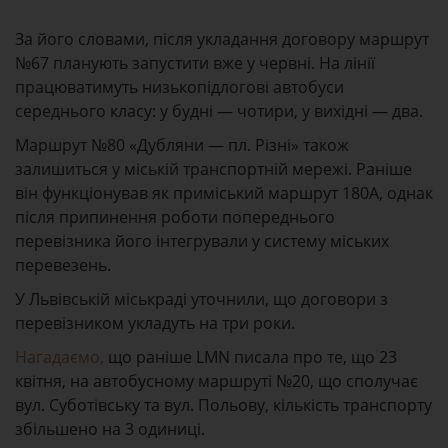
За його словами, після укладання договору маршрут
№67 планують запустити вже у червні. На лінії
працюватимуть низькопідлогові автобуси
середнього класу: у будні — чотири, у вихідні — два.
Маршрут №80 «Дубляни — пл. Різні» також
залишиться у міській транспортній мережі. Раніше
він функціонував як приміський маршрут 180А, однак
після припинення роботи попереднього
перевізника його інтегрували у систему міських
перевезень.
У Львівській міськраді уточнили, що договори з
перевізником укладуть на три роки.
Нагадаємо,
що раніше LMN писала про те, що 23
квітня, на автобусному маршруті №20, що сполучає
вул. Суботівську та вул. Польову, кількість транспорту
збільшено на 3 одиниці.