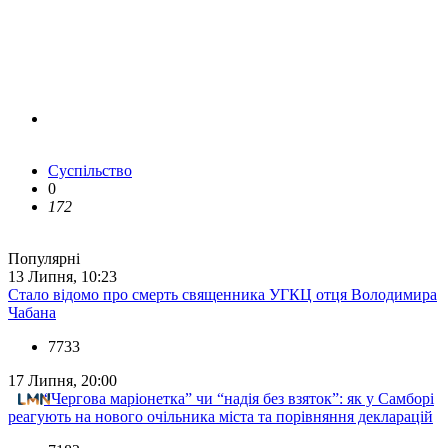
Суспільство
0
172
Популярні
13 Липня, 10:23
Стало відомо про смерть священника УГКЦ отця Володимира
Чабана
7733
17 Липня, 20:00
“Чергова маріонетка” чи “надія без взяток”: як у Самборі
реагують на нового очільника міста та порівняння декларацій