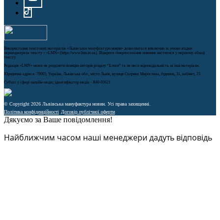
Використання текстових матеріалів «Львівської мануфактури новин» дозволяється виключно за умови згадки
першоджерела тексту – «LMN» (https://www.lmn.in.ua). Відкрите гіперпосилання повинне міститися у першому абзаці
тексту.
Редакція «LMN» може не розділяти позицію авторів розділу “Блоги” та не несе відповідальність за їхні матеріали.
Юридична адреса: 79005, Україна, Львівська обл., місто Львів, вулиця Скорика Мирослава, будинок, 31, кабінет, 23
Cуб'єкт у сфері онлайн-медіа; ідентифікатор медіа - R40-03621
© Copyright 2026 Львівська мануфактура новин. Усі права захищенні.
Політика конфіденційності
Договір публічної оферти
Дякуємо за Ваше повідомлення!
Найближчим часом наші менеджери дадуть відповідь