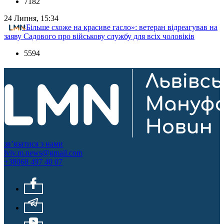
7182
24 Липня, 15:34
«Більше схоже на красиве гасло»: ветеран відреагував на
заяву Садового про військову службу для всіх чоловіків
5594
зв’язатися з нами
lviv.m.news@gmail.com
+38068 497 40 07