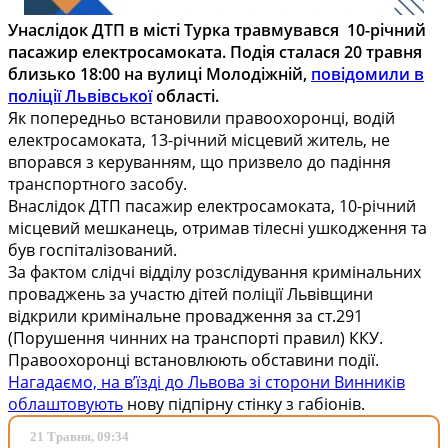
Унаслідок ДТП в місті Турка травмувався 10-річний
пасажир електросамоката. Подія сталася 20 травня
близько 18:00 на вулиці Молодіжній,
повідомили в
поліції Львівської
області.
Як попередньо встановили правоохоронці, водій
електросамоката, 13-річний місцевий житель, не
впорався з керуванням, що призвело до падіння
транспортного засобу.
Внаслідок ДТП пасажир електросамоката, 10-річний
місцевий мешканець, отримав тілесні ушкодження та
був госпіталізований.
За фактом слідчі відділу розслідування кримінальних
проваджень за участю дітей поліції Львівщини
відкрили кримінальне провадження за ст.291
(Порушення чинних на транспорті правил) ККУ.
Правоохоронці встановлюють обставини події.
Нагадаємо, на в’їзді до Львова зі сторони Винників
облаштовують
нову підпірну стінку з габіонів.
21 Травня, 09:34