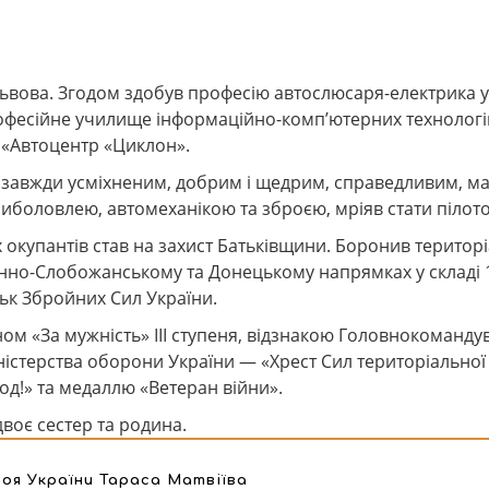
Львова. Згодом здобув професію автослюсаря-електрика у
офесійне училище інформаційно-комп’ютерних технологі
 «Автоцентр «Циклон».
, завжди усміхненим, добрим і щедрим, справедливим, ма
иболовлею, автомеханікою та зброєю, мріяв стати пілот
окупантів став на захист Батьківщини. Боронив територ
денно-Слобожанському та Донецькому напрямках у складі 1
ьк Збройних Сил України.
м «За мужність» ІІІ ступеня, відзнакою Головнокоманду
ністерства оборони України — «Хрест Сил територіальної
род!» та медаллю «Ветеран війни».
воє сестер та родина.
роя України Тараса Матвіїва