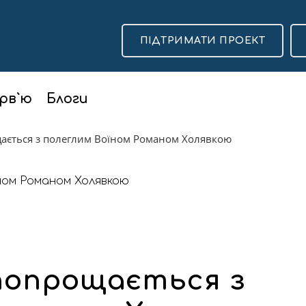
ПІДТРИМАТИ ПРОЕКТ
рв`ю
Блоги
щається з полеглим Воїном Романом Холявкою
 попрощається з