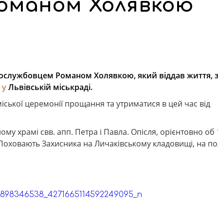
Романом Холявкою
ковослужбовцем Романом Холявкою, який віддав життя
 у
Львівській міськраді.
міської церемонії прощання та утриматися в цей час від
у храмі свв. апп. Петра і Павла. Опісля, орієнтовно об 
Поховають Захисника на Личаківському кладовищі, на по