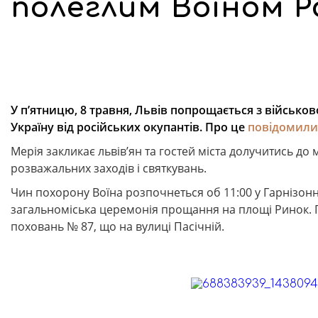
полеглим Воїном 
У п’ятницю, 8 травня, Львів попрощається з війсь
Україну від російських окупантів. Про це
повідомили
Мерія закликає львів’ян та гостей міста долучитись до 
розважальних заходів і святкувань.
Чин похорону Воїна розпочнеться об 11:00 у Гарнізонном
загальноміська церемонія прощання на площі Ринок. 
поховань № 87, що на вулиці Пасічній.