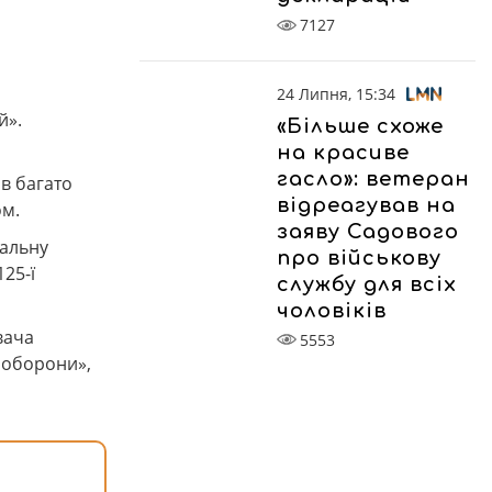
7127
24 Липня, 15:34
й».
«Більше схоже
на красиве
гасло»: ветеран
в багато
відреагував на
ом.
заяву Садового
іальну
про військову
25-ї
службу для всіх
чоловіків
вача
5553
 оборони»,