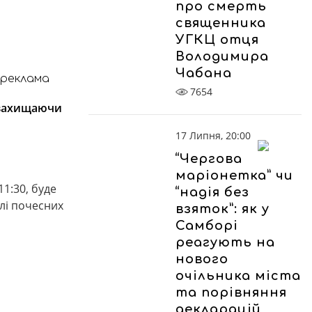
про смерть
священника
УГКЦ отця
Володимира
Чабана
реклама
7654
, захищаючи
17 Липня, 20:00
“Чергова
маріонетка” чи
11:30, буде
“надія без
лі почесних
взяток”: як у
Самборі
реагують на
нового
очільника міста
та порівняння
декларацій