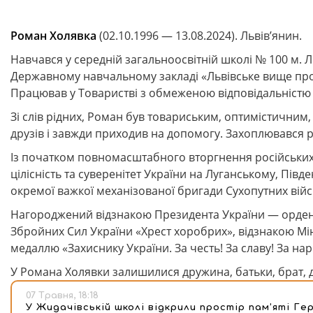
Роман Холявка
(02.10.1996 — 13.08.2024). Львів’янин.
Навчався у середній загальноосвітній школі № 100 м. 
Державному навчальному закладі «Львівське вище пр
Працював у Товаристві з обмеженою відповідальністю
Зі слів рідних, Роман був товариським, оптимістичним
друзів і завжди приходив на допомогу. Захоплювався р
Із початком повномасштабного вторгнення російських 
цілісність та суверенітет України на Луганському, Пів
окремої важкої механізованої бригади Сухопутних війс
Нагороджений відзнакою Президента України — ордено
Збройних Сил України «Хрест хоробрих», відзнакою Мі
медаллю «Захиснику України. За честь! За славу! За на
У Романа Холявки залишилися дружина, батьки, брат, д
07 Травня, 18:18
У Жидачівській школі відкрили простір пам’яті Ге