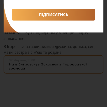
на якого завжди можна було покластися. Понад усе
цінував свою сім’ю, дуже любив дітей і був відданим
ПІДПИСАТИСЬ
сім’янином. Захоплювався риболовлею
та збиранням грибів, любив відпочинок на природі,
гори й подорожі. Полюбляв готувати страви
на мангалі. Був кандидатом у майстри спорту
з плавання.
В Ігоря Ільківа залишилися дружина, донька, син,
мати, сестра з сім’єю та родина.
02 Червня, 13:00
На війні загинув Захисник з Городоцької
громади