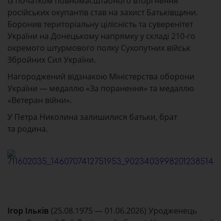
Із початком повномасштабного вторгнення
російських окупантів став на захист Батьківщини.
Боронив територіальну цілісність та суверенітет
України на Донецькому напрямку у складі 210-го
окремого штурмового полку Сухопутних військ
Збройних Сил України.
Нагороджений відзнакою Міністерства оборони
України — медаллю «За поранення» та медаллю
«Ветеран війни».
У Петра Николина залишилися батьки, брат
та родина.
Ігор Ільків
(25.08.1975 — 01.06.2026) Уродженець