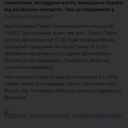
Николиним, які віддали життя, захищаючи Україну
від російських окупантів. Про це повідомили у
Львівській міськраді.
Чин похорону Петра Николина розпочнеться об
11:00 у Гарнізонному храмі свв. апп. Петра і Павла.
Опісля, орієнтовно об 11:30, буде загальноміська
церемонія прощання на площі Ринок. О 12:45
прощання продовжиться у церкві Архистратига
Михаїла у селі Завидовичі. Поховають Воїна на
місцевому кладовищі.
Чин похорону Ігоря Ільківа розпочнеться о 12:00 у
церкві святих Володимира і Ольги у Винниках (вул.
Жупан, 4А). Поховають Воїна на новому кладовищі у
Винниках.