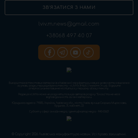
ЗВ’ЯЗАТИСЯ З НАМИ
lviv.m.news@gmail.com
+38068 497 40 07
Використання текстових матеріалів «Львівської мануфактури новин» дозволяється виключно
за умови згадки першоджерела тексту – «LMN» (https://www.lmn.in.ua). Відкрите
гіперпосилання повинне міститися у першому абзаці тексту.
Редакція «LMN» може не розділяти позицію авторів розділу “Блоги” та не несе
відповідальність за їхні матеріали.
Юридична адреса: 79005, Україна, Львівська обл., місто Львів, вулиця Скорика Мирослава,
будинок, 31, кабінет, 23
Cуб'єкт у сфері онлайн-медіа; ідентифікатор медіа - R40-03621
© Copyright 2026 Львівська мануфактура новин. Усі права захищенні.