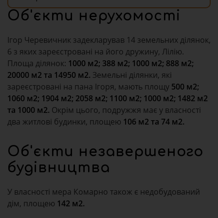
Об'єкти нерухомості
Ігор Черевичник задекларував 14 земельних ділянок,
6 з яких зареєстровані на його дружину, Лілію.
Площа ділянок:
1000 м2; 388 м2; 1000 м2; 888 м2;
20000 м2 та 14950 м2.
Земельні ділянки, які
зареєстровані на пана Ігоря, мають площу
500 м2;
1060 м2; 1904 м2; 2058 м2; 1100 м2; 1000 м2; 1482 м2
та 1000 м2.
Окрім цього, подружжя має у власності
два житлові будинки, площею
106 м2 та 74 м2.
Об'єкти незавершеного
будівництва
У власності мера Комарно також є недобудований
дім, площею
142 м2.