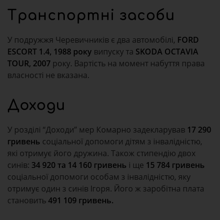
Транспортні засоби
У подружжя Черевичників є два автомобілі,
FORD
ESCORT 1.4, 1988 року
випуску та
SKODA OCTAVIA
TOUR, 2007
року. Вартість на момент набуття права
власності не вказана.
Доходи
У розділі “Доходи” мер Комарно задекларував
17 290
гривень
соціальної допомоги дітям з інвалідністю,
які отримує його дружина. Також стипендію двох
синів:
34 920 та 14 160 гривень
і ще
15 784 гривень
соціальної допомоги особам з інвалідністю, яку
отримує один з синів Ігоря. Його ж заробітна плата
становить
491 109 гривень.