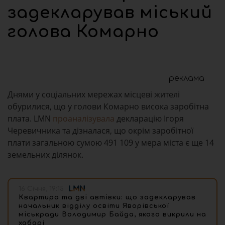
задекларував міський
голова Комарно
реклама
Днями у соціальних мережах місцеві жителі
обурилися, що у голови Комарно висока заробітна
плата. LMN
проаналізувала
декларацію Ігоря
Черевичника та дізналася, що окрім заробітної
плати загальною сумою 491 109 у мера міста є ще 14
земельних ділянок.
16 Січня, 19:15
Квартира та дві автівки: що задекларував
начальник відділу освіти Яворівської
міськради Володимир Байда, якого викрили на
хабарі