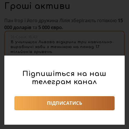
Гроші активи
Пан Ігор і його дружина Лілія зберігають готівкою
15
000 доларів
та
5 000 євро.
16 Січня, 18:42
В училищах Львова відкрили три навчально-
виробничі хаби з технікою на понад 17
мільйонів гривень
Підпишіться на наш
Вікторія Вітер
телеграм канал
ПІДПИСАТИСЬ