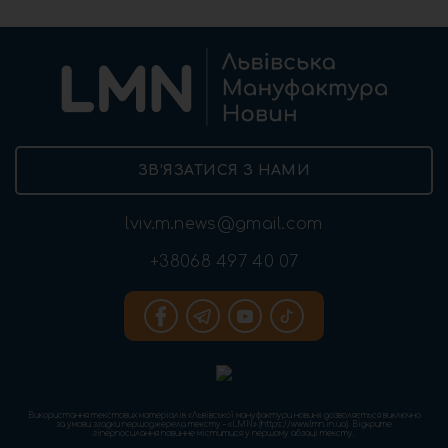
ЗВ’ЯЗАТИСЯ З НАМИ
lviv.m.news@gmail.com
+38068 497 40 07
Використання текстових матеріалів «Львівської мануфактури новин» дозволяється виключно
за умови згадки першоджерела тексту – «LMN» (https://www.lmn.in.ua). Відкрите
гіперпосилання повинне міститися у першому абзаці тексту.