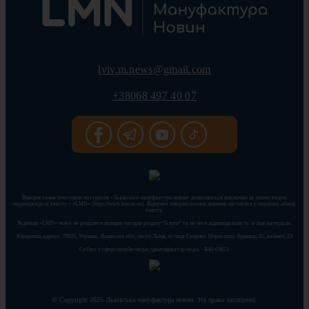
lviv.m.news@gmail.com
+38068 497 40 07
Використання текстових матеріалів «Львівської мануфактури новин» дозволяється виключно за умови згадки
першоджерела тексту – «LMN» (https://www.lmn.in.ua). Відкрите гіперпосилання повинне міститися у першому абзаці
тексту.
Редакція «LMN» може не розділяти позицію авторів розділу “Блоги” та не несе відповідальність за їхні матеріали.
Юридична адреса: 79005, Україна, Львівська обл., місто Львів, вулиця Скорика Мирослава, будинок, 31, кабінет, 23
Cуб'єкт у сфері онлайн-медіа; ідентифікатор медіа - R40-03621
© Copyright 2025 Львівська мануфактура новин. Усі права захищенні.