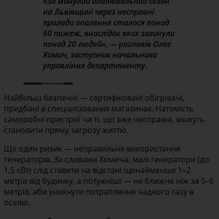
«За минулий опалювальний сезон
на Львівщині через несправні
прилади опалення сталося понад
60 пожеж, внаслідок яких загинули
понад 20 людей», — розповів Олег
Хомич, заступник начальника
управління департаменту.
Найбільш безпечні — сертифіковані обігрівачі,
придбані в спеціалізованих магазинах. Натомість
саморобні пристрої чи ті, що вже несправні, можуть
становити пряму загрозу життю.
Ще один ризик — неправильне використання
генераторів. За словами Хомича, малі генератори (до
1,5 кВт) слід ставити на відстані щонайменше 1–2
метри від будинку, а потужніші — не ближче ніж за 5–6
метрів, аби уникнути потрапляння чадного газу в
оселю.