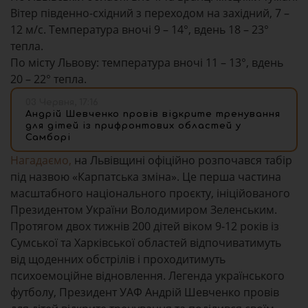
Вітер південно-східний з переходом на західний, 7 –
12 м/с. Температура вночі 9 – 14°, вдень 18 – 23°
тепла.
По місту Львову: температура вночі 11 – 13°, вдень
20 – 22° тепла.
03 Червня, 17:16
Андрій Шевченко провів відкрите тренування
для дітей із прифронтових областей у
Самборі
Нагадаємо,
на Львівщині офіційно розпочався табір
під назвою «Карпатська зміна». Це перша частина
масштабного національного проєкту, ініційованого
Президентом України Володимиром Зеленським.
Протягом двох тижнів 200 дітей віком 9-12 років із
Сумської та Харківської областей відпочиватимуть
від щоденних обстрілів і проходитимуть
психоемоційне відновлення. Легенда українського
футболу, Президент УАФ Андрій Шевченко провів