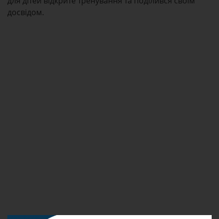
для дітей відкрите тренування та поділився своїм
досвідом.