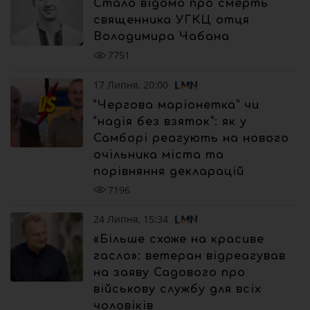
Стало відомо про смерть
священника УГКЦ отця
Володимира Чабана
7751
17 Липня, 20:00
“Чергова маріонетка” чи
“надія без взяток”: як у
Самборі реагують на нового
очільника міста та
порівняння декларацій
7196
24 Липня, 15:34
«Більше схоже на красиве
гасло»: ветеран відреагував
на заяву Садового про
військову службу для всіх
чоловіків