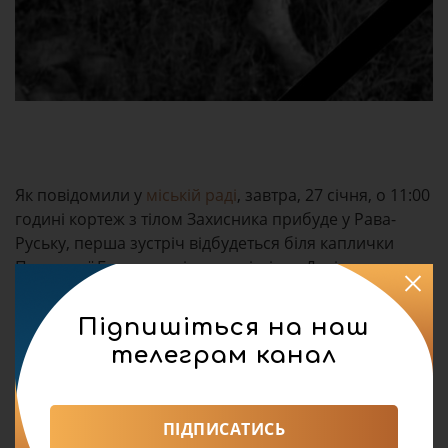
Як повідомили у
міській раді
, завтра, 27 січня, о 11:00
годині кортеж з тілом Захисника прибуде у Рава-
Руську, перша зустріч відбудеться біля каплички
Пресвятої Богородиці у центрі міста. Далі кортеж
вирушить в село Шабельня, де відбудеться Чин
Похорону в церкві Покрову Пресвятої Богородиці.
Підпишіться на наш
Опісля – поховання на місцевому кладовищі.
телеграм канал
У полеглого Героя залишилися мати, дружина та
двоє доньок.
ПІДПИСАТИСЬ