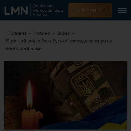
ПІДТРИМАТИ ПРОЕКТ
Головна
Новини
Війна
35-річний воїн з Рава-Руської громади загинув на
війні з росіянами