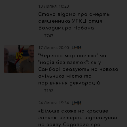
13 Липня, 10:23
Стало відомо про смерть
священника УГКЦ отця
Володимира Чабана
7747
17 Липня, 20:00
“Чергова маріонетка” чи
“надія без взяток”: як у
Самборі реагують на нового
очільника міста та
порівняння декларацій
7192
24 Липня, 15:34
«Більше схоже на красиве
гасло»: ветеран відреагував
на заяву Садового про