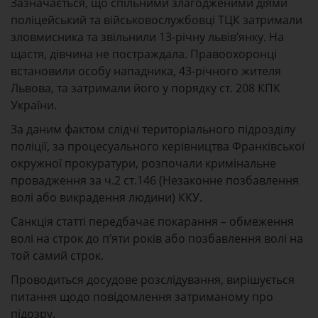
Зазначається, що спільними злагодженими діями
поліцейський та військовослужбовці ТЦК затримали
зловмисника та звільнили 13-річну львівʼянку. На
щастя, дівчина не постраждала. Правоохоронці
встановили особу нападника, 43-річного жителя
Львова, та затримали його у порядку ст. 208 КПК
України.
За даним фактом слідчі територіального підрозділу
поліції, за процесуального керівництва Франківської
окружної прокуратури, розпочали кримінальне
провадження за ч.2 ст.146 (Незаконне позбавлення
волі або викрадення людини) ККУ.
Санкція статті передбачає покарання – обмеження
волі на строк до п’яти років або позбавлення волі на
той самий строк.
Проводиться досудове розслідування, вирішується
питання щодо повідомлення затриманому про
підозру.