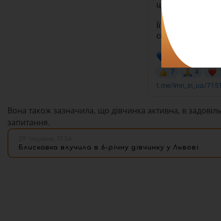
Вона також зазначила, що дівчинка активна, в задовільно
запитання.
29 Червня, 17:54
Блискавка влучила в 6-річну дівчинку у Львові