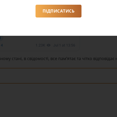
ПІДПИСАТИСЬ
му стані, в свідомості, все памʼятає та чітко відповідає 