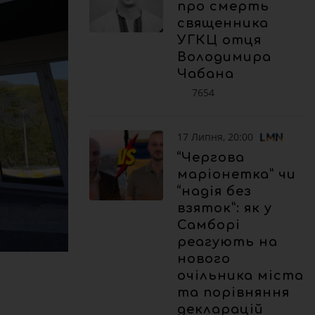
про смерть
священника
УГКЦ отця
Володимира
Чабана
7654
17 Липня, 20:00
“Чергова
маріонетка” чи
“надія без
взяток”: як у
Самборі
реагують на
нового
очільника міста
та порівняння
декларацій