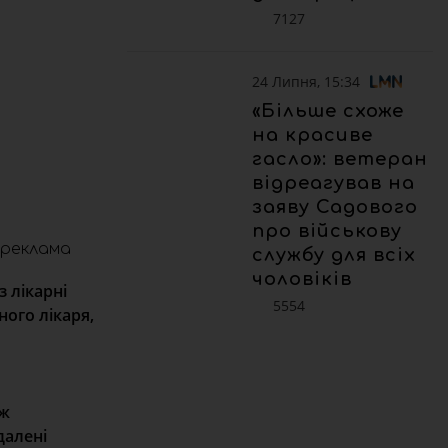
7127
24 Липня, 15:34
«Більше схоже
на красиве
гасло»: ветеран
відреагував на
заяву Садового
про військову
реклама
службу для всіх
чоловіків
з лікарні
5554
ого лікаря,
вж
далені