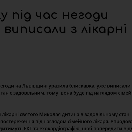
ку під час негоди
 виписали з лікарні
с негоди на Львівщині уразила блискавка, уже виписали 
тан є задовільним, тому вона буде під наглядом сімейн
й лікарні святого Миколая дитина в задовільному стані
постереження під наглядом сімейного лікаря. Упродо
дитимуть ЕКГ та ехокардіографію, щоб попередити від