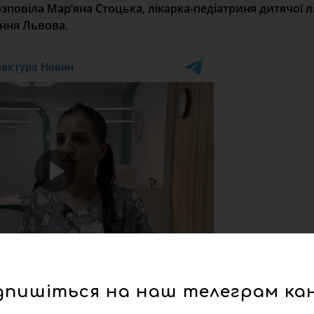
повіла Мар’яна Стоцька, лікарка-педіатриня дитячої л
ння Львова.
дпишіться на наш телеграм ка