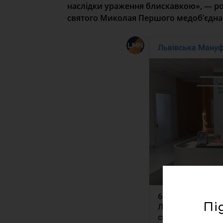
наслідки ураження блискавкою», — роз
святого Миколая Першого медобʼєдна
Пі