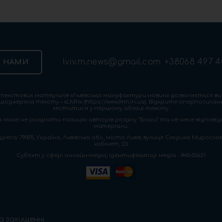
lviv.m.news@gmail.com
+38068 497 4
З НАМИ
екстових матеріалів «Львівської мануфактури новин» дозволяється ви
шоджерела тексту – «LMN» (https://www.lmn.in.ua). Відкрите гіперпосила
міститися у першому абзаці тексту.
 може не розділяти позицію авторів розділу “Блоги” та не несе відповіда
матеріали.
са: 79005, Україна, Львівська обл., місто Львів, вулиця Скорика Мирослава
кабінет, 23
Cуб'єкт у сфері онлайн-медіа; ідентифікатор медіа - R40-03621
а захищенні.