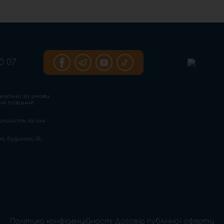
0 07
ключно за умови
ння повинне
льність за їхні
, будинок, 31,
Політика конфіденційності
Договір публічної оферти