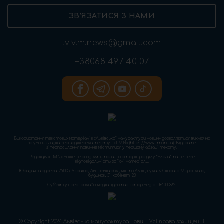
ЗВ’ЯЗАТИСЯ З НАМИ
lviv.m.news@gmail.com
+38068 497 40 07
Використання текстових матеріалів «Львівської мануфактури новин» дозволяється виключно
за умови згадки першоджерела тексту – «LMN» (https://www.lmn.in.ua). Відкрите
гіперпосилання повинне міститися у першому абзаці тексту.
Редакція «LMN» може не розділяти позицію авторів розділу “Блоги” та не несе
відповідальність за їхні матеріали.
Юридична адреса: 79005, Україна, Львівська обл., місто Львів, вулиця Скорика Мирослава,
будинок, 31, кабінет, 23
Cуб'єкт у сфері онлайн-медіа; ідентифікатор медіа - R40-03621
© Copyright 2024 Львівська мануфактура новин. Усі права захищенні.