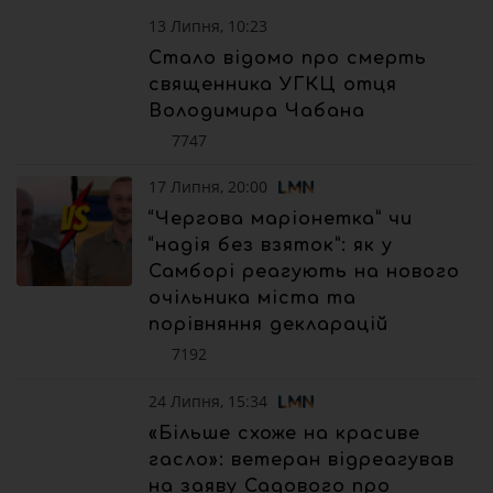
13 Липня, 10:23
Стало відомо про смерть
священника УГКЦ отця
Володимира Чабана
7747
17 Липня, 20:00
“Чергова маріонетка” чи
“надія без взяток”: як у
Самборі реагують на нового
очільника міста та
порівняння декларацій
7192
24 Липня, 15:34
«Більше схоже на красиве
гасло»: ветеран відреагував
на заяву Садового про