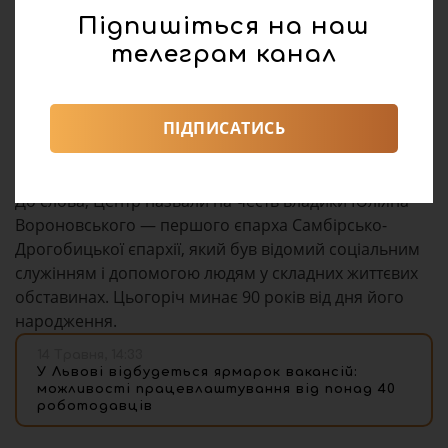
Господь Бог завжди її підніме, знайде й
Підпишіться на наш
очистить”, — зазначив Блаженніший Святослав.
телеграм канал
Керівник Карітас Самбірсько-Дрогобицької єпархії
отець Ігор Козанкевич зазначив, що будівництво
ПІДПИСАТИСЬ
медико-соціального центру триває завдяки
пожертвам і підтримці небайдужих людей.
До слова, Центр назвали на честь владики Юліяна
Вороновського — першого єпарха Самбірсько-
Дрогобицької єпархії, який був відомий соціальним
служінням і допомогою людям у складних життєвих
обставинах. Цьогоріч минає 90 років від дня його
народження.
14 Травня, 14:33
У Львові відбудеться ярмарок вакансій:
можливості працевлаштування від понад 40
роботодавців