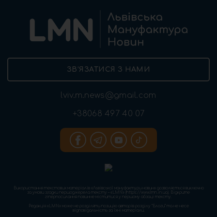
ЗВ’ЯЗАТИСЯ З НАМИ
lviv.m.news@gmail.com
+38068 497 40 07
Використання текстових матеріалів «Львівської мануфактури новин» дозволяється виключно
за умови згадки першоджерела тексту – «LMN» (https://www.lmn.in.ua). Відкрите
гіперпосилання повинне міститися у першому абзаці тексту.
Редакція «LMN» може не розділяти позицію авторів розділу “Блоги” та не несе
відповідальність за їхні матеріали.