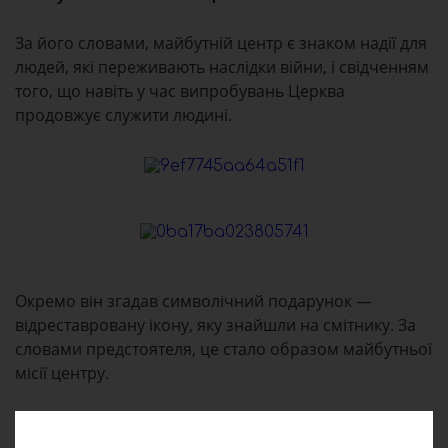
За його словами, майбутній центр є знаком надії для
людей, які переживають наслідки війни, і свідченням
того, що навіть у час випробувань Церква
продовжує служити людині.
Окремо він згадав символічний подарунок —
відреставровану ікону, яку знайшли на смітнику. За
словами предстоятеля, це стало образом майбутньої
місії центру.
“У Бога немає “смітників” для людини. Якою б не
була її життєва історія, гріхи, немочі чи рани,