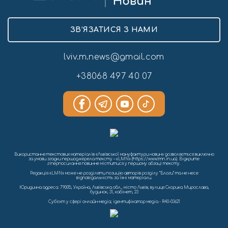
ЗВ’ЯЗАТИСЯ З НАМИ
lviv.m.news@gmail.com
+38068 497 40 07
Використання текстових матеріалів «Львівської мануфактури новин» дозволяється виключно
за умови згадки першоджерела тексту – «LMN» (https://www.lmn.in.ua). Відкрите
гіперпосилання повинне міститися у першому абзаці тексту.
Редакція «LMN» може не розділяти позицію авторів розділу “Блоги” та не несе
відповідальність за їхні матеріали.
Юридична адреса: 79005, Україна, Львівська обл., місто Львів, вулиця Скорика Мирослава,
будинок, 31, кабінет, 23
Cуб'єкт у сфері онлайн-медіа; ідентифікатор медіа - R40-03621