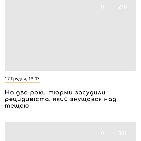
0
218
17 Грудня, 13:03
На два роки тюрми засудили
рецидивіста, який знущався над
тещею
0
301