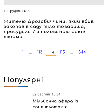
16 Грудня, 14:09
Жителю Дрогобиччини, який вбив і
закопав в саду тіло товариша,
присудили 7 з половиною років
тюрми
...
114
...
1
113
115
344
Популярні
02 Серпня, 13:34
Мільйонна афера із
соцвиплатами: