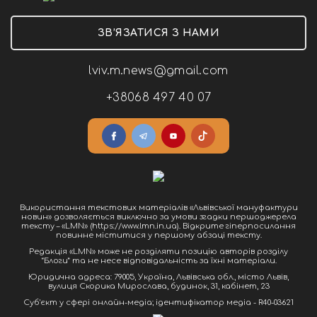
ЗВ’ЯЗАТИСЯ З НАМИ
lviv.m.news@gmail.com
+38068 497 40 07
Використання текстових матеріалів «Львівської мануфактури
новин» дозволяється виключно за умови згадки першоджерела
тексту – «LMN» (https://www.lmn.in.ua). Відкрите гіперпосилання
повинне міститися у першому абзаці тексту.
Редакція «LMN» може не розділяти позицію авторів розділу
“Блоги” та не несе відповідальність за їхні матеріали.
Юридична адреса: 79005, Україна, Львівська обл., місто Львів,
вулиця Скорика Мирослава, будинок, 31, кабінет, 23
Cуб'єкт у сфері онлайн-медіа; ідентифікатор медіа - R40-03621