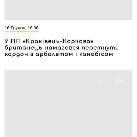
16 Грудня, 16:06
У ПП «Краківець-Корчова»
британець намагався перетнути
кордон з арбалетом і канабісом
0
895