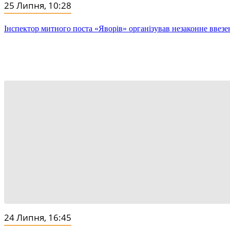
25 Липня, 10:28
Інспектор митного поста «Яворів» організував незаконне ввезе
24 Липня, 16:45