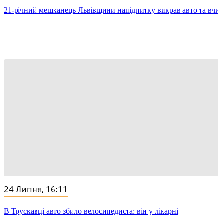
21-річний мешканець Львівщини напідпитку викрав авто та в
24 Липня, 16:11
В Трускавці авто збило велосипедиста: він у лікарні