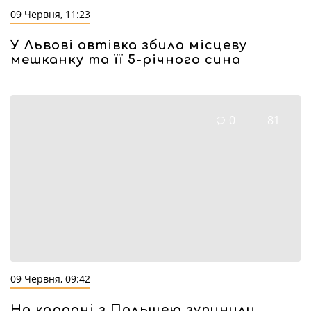
09 Червня, 11:23
У Львові автівка збила місцеву
мешканку та її 5-річного сина
0
81
09 Червня, 09:42
На кордоні з Польщею зупинили