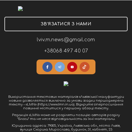
ЗВ’ЯЗАТИСЯ З НАМИ
lviv.m.news@gmail.com
+38068 497 40 07
Використання текстових матеріалів «Львівської мануфактури
новин» дозволяється виключно за умови згадки першоджерела
тексту – «LMN» (https://www.lmn.in.ua). Відкрите гіперпосилання
повинне міститися у першому абзаці тексту.
Редакція «LMN» може не розділяти позицію авторів розділу
“Блоги” та не несе відповідальність за їхні матеріали.
Юридична адреса: 79005, Україна, Львівська обл., місто Львів,
вулиця Скорика Мирослава, будинок, 31, кабінет, 23