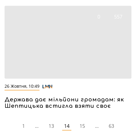
0
557
26 Жовтня, 10:49
Держава дає мільйони громадам: як
Шептицька встигла взяти своє
1
...
13
14
15
...
63