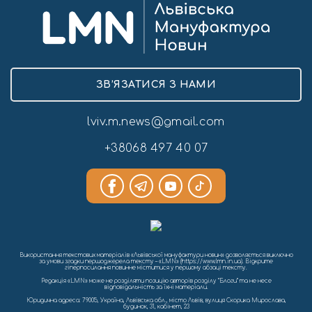
ЗВ’ЯЗАТИСЯ З НАМИ
lviv.m.news@gmail.com
+38068 497 40 07
Використання текстових матеріалів «Львівської мануфактури новин» дозволяється виключно
за умови згадки першоджерела тексту – «LMN» (https://www.lmn.in.ua). Відкрите
гіперпосилання повинне міститися у першому абзаці тексту.
Редакція «LMN» може не розділяти позицію авторів розділу “Блоги” та не несе
відповідальність за їхні матеріали.
Юридична адреса: 79005, Україна, Львівська обл., місто Львів, вулиця Скорика Мирослава,
будинок, 31, кабінет, 23