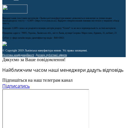
Використання текстових матеріалів «Львівської мануфактури новин» дозволяється виключно за умови згадки
першоджерела тексту – «LMN» (https://www.lmn.in.ua). Відкрите гіперпосилання повинне міститися у першому абзаці
тексту.
Редакція «LMN» може не розділяти позицію авторів розділу “Блоги” та не несе відповідальність за їхні матеріали.
Юридична адреса: 79005, Україна, Львівська обл., місто Львів, вулиця Скорика Мирослава, будинок, 31, кабінет, 23
Cуб'єкт у сфері онлайн-медіа; ідентифікатор медіа - R40-03621
© Copyright 2019 Львівська мануфактура новин. Усі права захищенні.
Політика конфіденційності
Договір публічної оферти
Дякуємо за Ваше повідомлення!
Найближчим часом наші менеджери дадуть відповідь
Підпишіться на наш телеграм канал
Підписатись