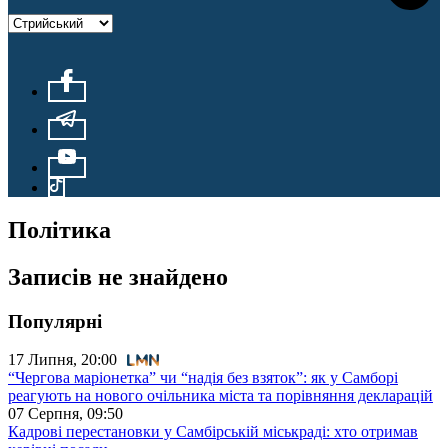
Політика
Записів не знайдено
Популярні
17 Липня, 20:00
“Чергова маріонетка” чи “надія без взяток”: як у Самборі
реагують на нового очільника міста та порівняння декларацій
07 Серпня, 09:50
Кадрові перестановки у Самбірській міськраді: хто отримав