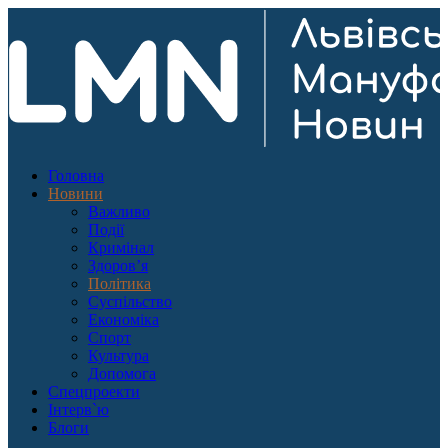
Головна
Новини
Важливо
Події
Кримінал
Здоров’я
Політика
Суспільство
Економіка
Спорт
Культура
Допомога
Спецпроекти
Інтерв`ю
Блоги