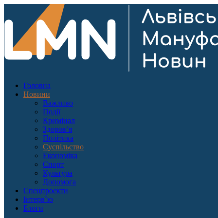
Головна
Новини
Важливо
Події
Кримінал
Здоров’я
Політика
Суспільство
Економіка
Спорт
Культура
Допомога
Спецпроекти
Інтерв`ю
Блоги