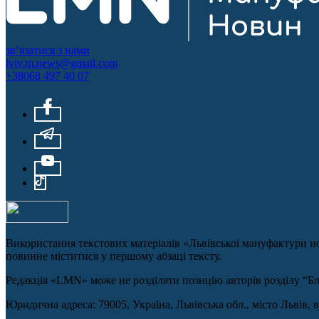
зв’язатися з нами
lviv.m.news@gmail.com
+38068 497 40 07
Використання текстових матеріалів «Львівської мануфактури но
повинне міститися у першому абзаці тексту.
Редакція «LMN» може не розділяти позицію авторів розділу “Блог
Юридична адреса: 79005, Україна, Львівська обл., місто Львів, 