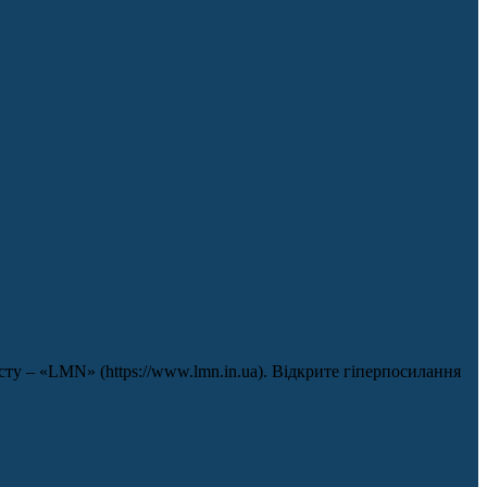
у – «LMN» (https://www.lmn.in.ua). Відкрите гіперпосилання