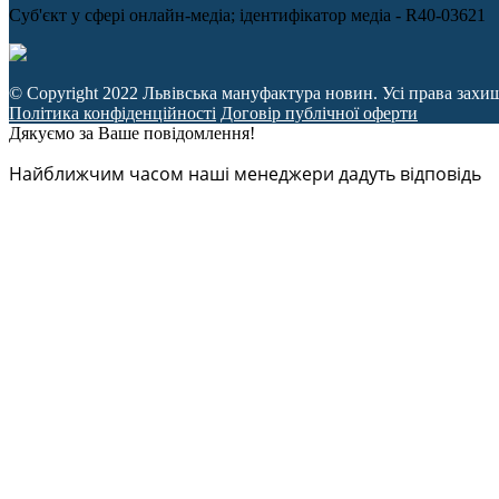
Cуб'єкт у сфері онлайн-медіа; ідентифікатор медіа - R40-03621
© Copyright 2022 Львівська мануфактура новин. Усі права захи
Політика конфіденційності
Договір публічної оферти
Дякуємо за Ваше повідомлення!
Найближчим часом наші менеджери дадуть відповідь