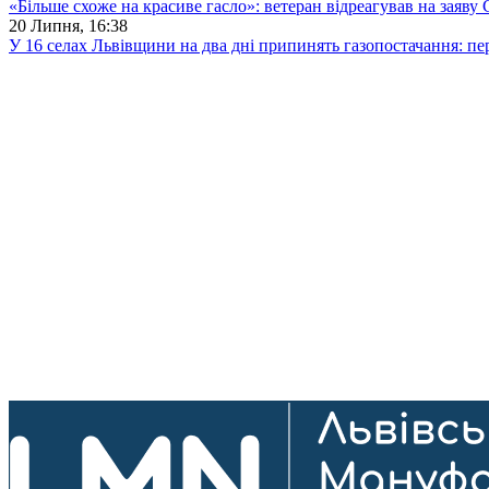
«Більше схоже на красиве гасло»: ветеран відреагував на заяву 
20 Липня, 16:38
У 16 селах Львівщини на два дні припинять газопостачання: пе