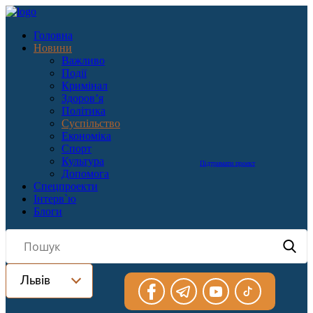
Головна
Новини
Важливо
Події
Кримінал
Здоров’я
Політика
Суспільство
Економіка
Спорт
Культура
Підтримати проект
Допомога
Спецпроекти
Інтерв`ю
Блоги
Львів