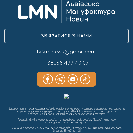
ЗВ’ЯЗАТИСЯ З НАМИ
lviv.m.news@gmail.com
+38068 497 40 07
Використання текстових матеріалів «Львівської мануфактури новин» дозволяється виключно
за умови згадки першоджерела тексту – «LMN» (https://www.lmn.in.ua). Відкрите
гіперпосилання повинне міститися у першому абзаці тексту.
Редакція «LMN» може не розділяти позицію авторів розділу “Блоги” та не несе
відповідальність за їхні матеріали.
Юридична адреса: 79005, Україна, Львівська обл., місто Львів, вулиця Скорика Мирослава,
будинок, 31, кабінет, 23