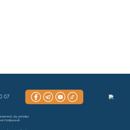
0 07
ключно за умови
ння повинне