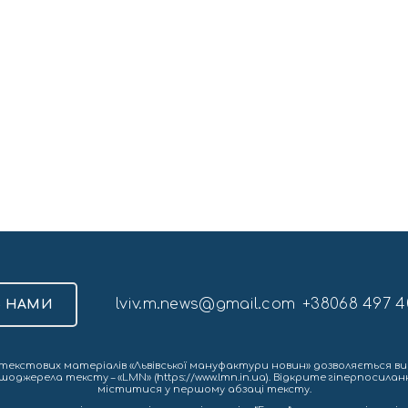
lviv.m.news@gmail.com
+38068 497 4
З НАМИ
екстових матеріалів «Львівської мануфактури новин» дозволяється ви
шоджерела тексту – «LMN» (https://www.lmn.in.ua). Відкрите гіперпосила
міститися у першому абзаці тексту.