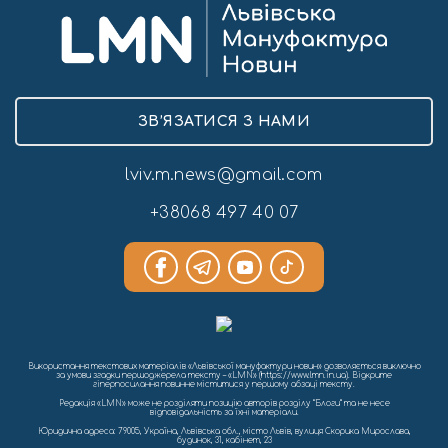
ЗВ’ЯЗАТИСЯ З НАМИ
lviv.m.news@gmail.com
+38068 497 40 07
Використання текстових матеріалів «Львівської мануфактури новин» дозволяється виключно
за умови згадки першоджерела тексту – «LMN» (https://www.lmn.in.ua). Відкрите
гіперпосилання повинне міститися у першому абзаці тексту.
Редакція «LMN» може не розділяти позицію авторів розділу “Блоги” та не несе
відповідальність за їхні матеріали.
Юридична адреса: 79005, Україна, Львівська обл., місто Львів, вулиця Скорика Мирослава,
будинок, 31, кабінет, 23