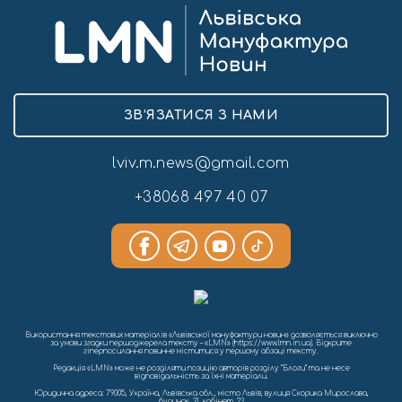
ЗВ’ЯЗАТИСЯ З НАМИ
lviv.m.news@gmail.com
+38068 497 40 07
Використання текстових матеріалів «Львівської мануфактури новин» дозволяється виключно
за умови згадки першоджерела тексту – «LMN» (https://www.lmn.in.ua). Відкрите
гіперпосилання повинне міститися у першому абзаці тексту.
Редакція «LMN» може не розділяти позицію авторів розділу “Блоги” та не несе
відповідальність за їхні матеріали.
Юридична адреса: 79005, Україна, Львівська обл., місто Львів, вулиця Скорика Мирослава,
будинок, 31, кабінет, 23