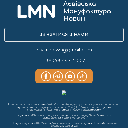
ЗВ’ЯЗАТИСЯ З НАМИ
lviv.m.news@gmail.com
+38068 497 40 07
Використання текстових матеріалів «Львівської мануфактури новин» дозволяється виключно
за умови згадки першоджерела тексту – «LMN» (https://www.lmn.in.ua). Відкрите
гіперпосилання повинне міститися у першому абзаці тексту.
Редакція «LMN» може не розділяти позицію авторів розділу “Блоги” та не несе
відповідальність за їхні матеріали.
Юридична адреса: 79005, Україна, Львівська обл., місто Львів, вулиця Скорика Мирослава,
будинок, 31, кабінет, 23