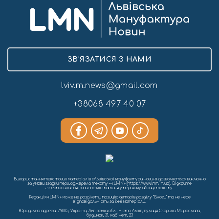
ЗВ’ЯЗАТИСЯ З НАМИ
lviv.m.news@gmail.com
+38068 497 40 07
Використання текстових матеріалів «Львівської мануфактури новин» дозволяється виключно
за умови згадки першоджерела тексту – «LMN» (https://www.lmn.in.ua). Відкрите
гіперпосилання повинне міститися у першому абзаці тексту.
Редакція «LMN» може не розділяти позицію авторів розділу “Блоги” та не несе
відповідальність за їхні матеріали.
Юридична адреса: 79005, Україна, Львівська обл., місто Львів, вулиця Скорика Мирослава,
будинок, 31, кабінет, 23