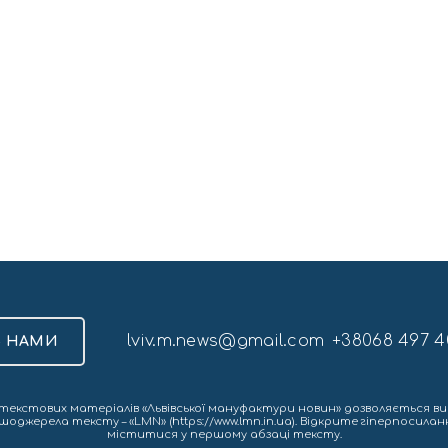
lviv.m.news@gmail.com
+38068 497 4
З НАМИ
екстових матеріалів «Львівської мануфактури новин» дозволяється ви
шоджерела тексту – «LMN» (https://www.lmn.in.ua). Відкрите гіперпосила
міститися у першому абзаці тексту.