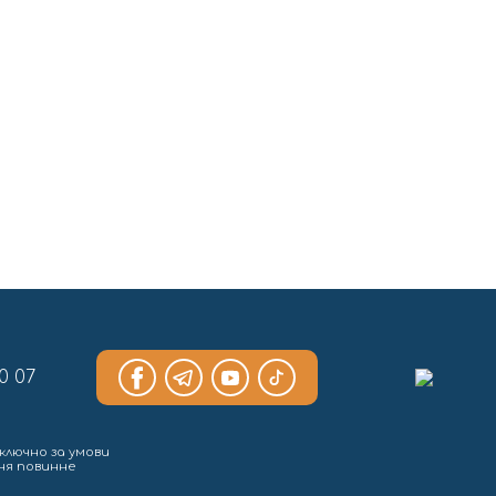
0 07
ключно за умови
ння повинне