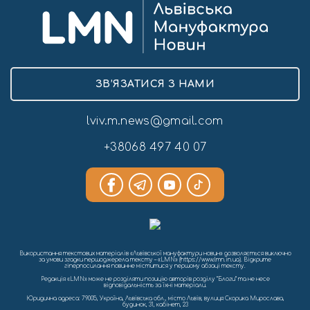
ЗВ’ЯЗАТИСЯ З НАМИ
lviv.m.news@gmail.com
+38068 497 40 07
Використання текстових матеріалів «Львівської мануфактури новин» дозволяється виключно
за умови згадки першоджерела тексту – «LMN» (https://www.lmn.in.ua). Відкрите
гіперпосилання повинне міститися у першому абзаці тексту.
Редакція «LMN» може не розділяти позицію авторів розділу “Блоги” та не несе
відповідальність за їхні матеріали.
Юридична адреса: 79005, Україна, Львівська обл., місто Львів, вулиця Скорика Мирослава,
будинок, 31, кабінет, 23