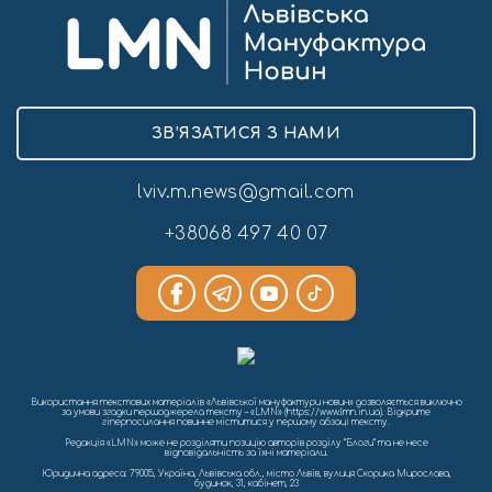
ЗВ’ЯЗАТИСЯ З НАМИ
lviv.m.news@gmail.com
+38068 497 40 07
Використання текстових матеріалів «Львівської мануфактури новин» дозволяється виключно
за умови згадки першоджерела тексту – «LMN» (https://www.lmn.in.ua). Відкрите
гіперпосилання повинне міститися у першому абзаці тексту.
Редакція «LMN» може не розділяти позицію авторів розділу “Блоги” та не несе
відповідальність за їхні матеріали.
Юридична адреса: 79005, Україна, Львівська обл., місто Львів, вулиця Скорика Мирослава,
будинок, 31, кабінет, 23