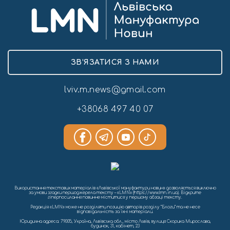
ЗВ’ЯЗАТИСЯ З НАМИ
lviv.m.news@gmail.com
+38068 497 40 07
Використання текстових матеріалів «Львівської мануфактури новин» дозволяється виключно
за умови згадки першоджерела тексту – «LMN» (https://www.lmn.in.ua). Відкрите
гіперпосилання повинне міститися у першому абзаці тексту.
Редакція «LMN» може не розділяти позицію авторів розділу “Блоги” та не несе
відповідальність за їхні матеріали.
Юридична адреса: 79005, Україна, Львівська обл., місто Львів, вулиця Скорика Мирослава,
будинок, 31, кабінет, 23