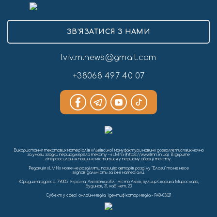
ЗВ’ЯЗАТИСЯ З НАМИ
lviv.m.news@gmail.com
+38068 497 40 07
Використання текстових матеріалів «Львівської мануфактури новин» дозволяється виключно
за умови згадки першоджерела тексту – «LMN» (https://www.lmn.in.ua). Відкрите
гіперпосилання повинне міститися у першому абзаці тексту.
Редакція «LMN» може не розділяти позицію авторів розділу “Блоги” та не несе
відповідальність за їхні матеріали.
Юридична адреса: 79005, Україна, Львівська обл., місто Львів, вулиця Скорика Мирослава,
будинок, 31, кабінет, 23
Cуб'єкт у сфері онлайн-медіа; ідентифікатор медіа - R40-03621