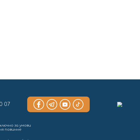
0 07
ключно за умови
ння повинне