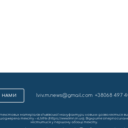
lviv.m.news@gmail.com
+38068 497 4
З НАМИ
екстових матеріалів «Львівської мануфактури новин» дозволяється ви
шоджерела тексту – «LMN» (https://www.lmn.in.ua). Відкрите гіперпосила
міститися у першому абзаці тексту.