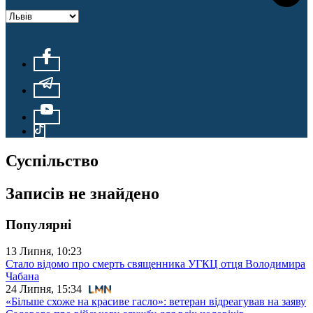
Суспільство
Записів не знайдено
Популярні
13 Липня, 10:23
Стало відомо про смерть священника УГКЦ отця Володимира
Чабана
24 Липня, 15:34
«Більше схоже на красиве гасло»: ветеран відреагував на заяву