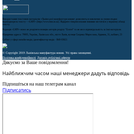
Використання текстових матеріалів «Львівської мануфактури новин» дозволяється виключно за умови згадки
першоджерела тексту – «LMN» (https://www.lmn.in.ua). Відкрите гіперпосилання повинне міститися у першому абзаці
тексту.
Редакція «LMN» може не розділяти позицію авторів розділу “Блоги” та не несе відповідальність за їхні матеріали.
Юридична адреса: 79005, Україна, Львівська обл., місто Львів, вулиця Скорика Мирослава, будинок, 31, кабінет, 23
Cуб'єкт у сфері онлайн-медіа; ідентифікатор медіа - R40-03621
© Copyright 2019 Львівська мануфактура новин. Усі права захищенні.
Політика конфіденційності
Договір публічної оферти
Дякуємо за Ваше повідомлення!
Найближчим часом наші менеджери дадуть відповідь
Підпишіться на наш телеграм канал
Підписатись