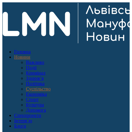
Головна
Новини
Важливо
Події
Кримінал
Здоров’я
Політика
Суспільство
Економіка
Спорт
Культура
Допомога
Спецпроекти
Інтерв`ю
Блоги