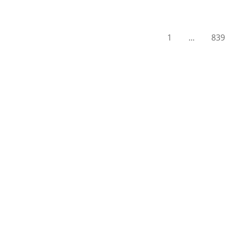
1
...
839