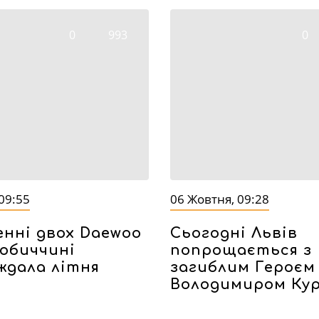
0
993
0
09:55
06 Жовтня, 09:28
енні двох Daewoo
Сьогодні Львів
обиччині
попрощається з
ждала літня
загиблим Героєм
Володимиром Ку