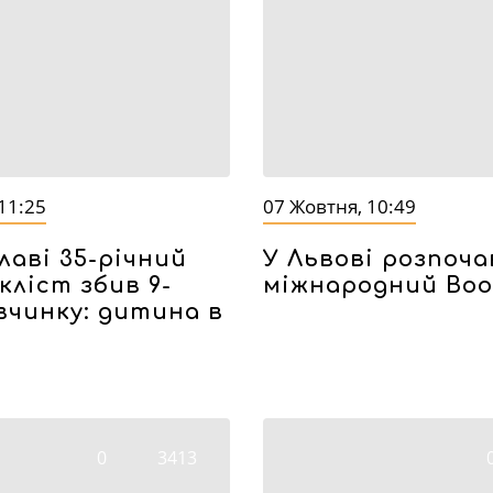
11:25
07 Жовтня, 10:49
лаві 35-річний
У Львові розпоча
ліст збив 9-
міжнародний Bo
івчинку: дитина в
0
3413