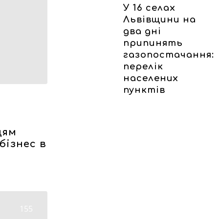
У 16 селах
Львівщини на
два дні
припинять
газопостачання:
перелік
населених
пунктів
цям
бізнес в
155