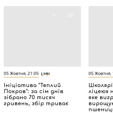
0
180
05 Жовтня, 21:05
05 Жовтня, 
Ініціатива “Теплий
Школярі
Покров”: за сім днів
ліцею» 
зібрано 70 тисяч
яке вигр
гривень, збір триває
вирощу
пшениц