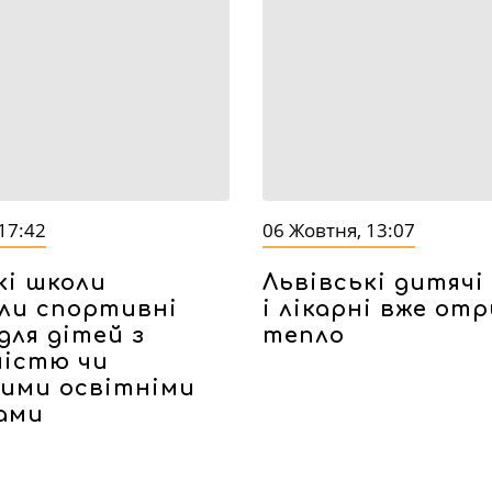
17:42
06 Жовтня, 13:07
кі школи
Львівські дитячі
ли спортивні
і лікарні вже о
для дітей з
тепло
ністю чи
ими освітніми
ами