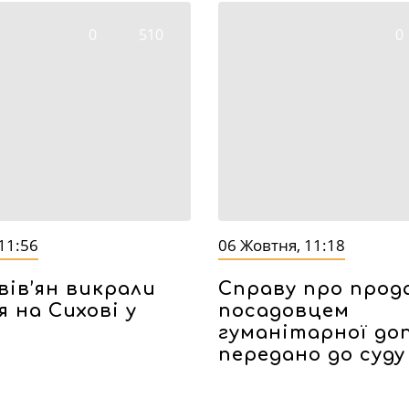
0
510
0
11:56
06 Жовтня, 11:18
вів’ян викрали
Справу про прод
я на Сихові у
посадовцем
гуманітарної до
передано до суду