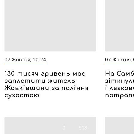
07 Жовтня, 10:24
07 Жовтня, 
130 тисяч гривень має
На Сам
заплатити житель
зіткнул
Жовківщини за паління
і легко
сухостою
потрапи
0
918