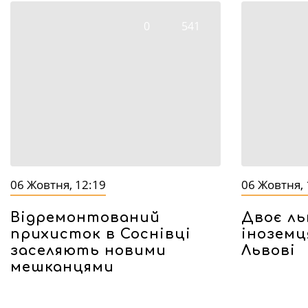
0
541
06 Жовтня, 12:19
06 Жовтня, 
Відремонтований
Двоє ль
прихисток в Соснівці
іноземц
заселяють новими
Львові
мешканцями