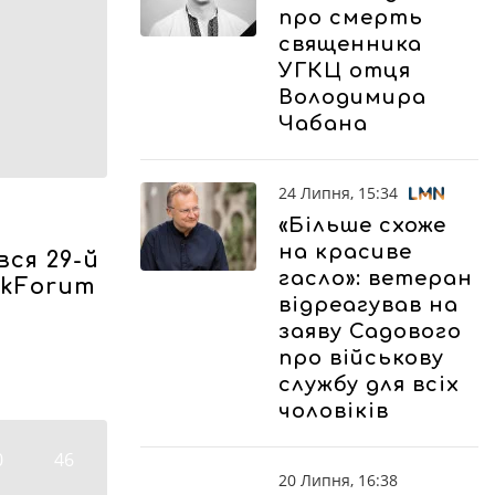
про смерть
священника
УГКЦ отця
Володимира
Чабана
24 Липня, 15:34
«Більше схоже
на красиве
вся 29-й
гасло»: ветеран
okForum
відреагував на
заяву Садового
про військову
службу для всіх
чоловіків
0
46
20 Липня, 16:38