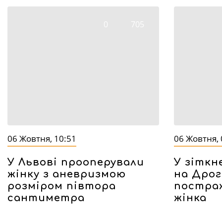
0
705
06 Жовтня, 10:51
06 Жовтня, 
У Львові прооперували
У зіткн
жінку з аневризмою
на Дрог
розміром півтора
постра
сантиметра
жінка