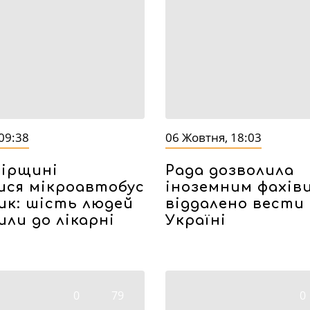
09:38
06 Жовтня, 18:03
бірщині
Рада дозволила
ися мікроавтобус
іноземним фахів
вик: шість людей
віддалено вести 
ли до лікарні
Україні
0
79
0