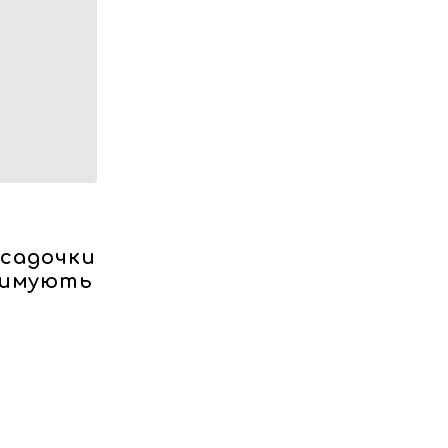
 садочки
тримують