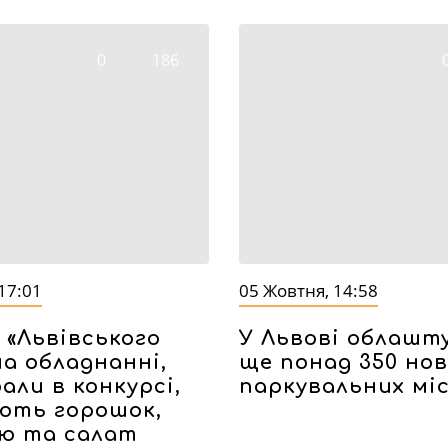
0
186
17:01
05 Жовтня, 14:58
 «Львівського
У Львові облаш
на обладнанні,
ще понад 350 но
али в конкурсі,
паркувальних мі
ють горошок,
ю та салат