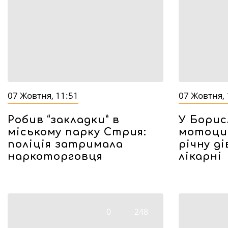
07 Жовтня, 11:51
07 Жовтня, 
Робив “закладки” в
У Борис
міському парку Стрия:
мотоцик
поліція затримала
річну д
наркоторговця
лікарні
0
248