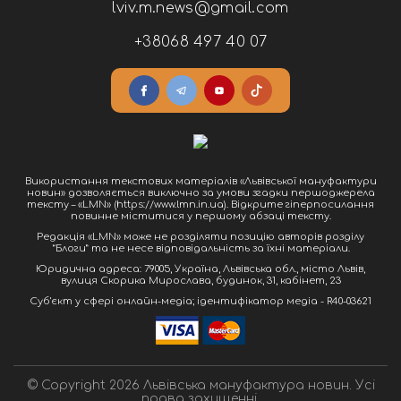
lviv.m.news@gmail.com
+38068 497 40 07
Використання текстових матеріалів «Львівської мануфактури
новин» дозволяється виключно за умови згадки першоджерела
тексту – «LMN» (https://www.lmn.in.ua). Відкрите гіперпосилання
повинне міститися у першому абзаці тексту.
Редакція «LMN» може не розділяти позицію авторів розділу
“Блоги” та не несе відповідальність за їхні матеріали.
Юридична адреса: 79005, Україна, Львівська обл., місто Львів,
вулиця Скорика Мирослава, будинок, 31, кабінет, 23
Cуб'єкт у сфері онлайн-медіа; ідентифікатор медіа - R40-03621
© Copyright 2026 Львівська мануфактура новин. Усі
права захищенні.