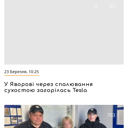
0
67
23 Березня, 10:25
У Яворові через спалювання
сухостою загорілась Tesla
0
703