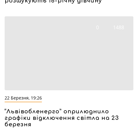
розшукують 16-річну дівчину
0
1488
22 Березня, 19:26
“Львівобленерго” оприлюднило
графіки відключення світла на 23
березня