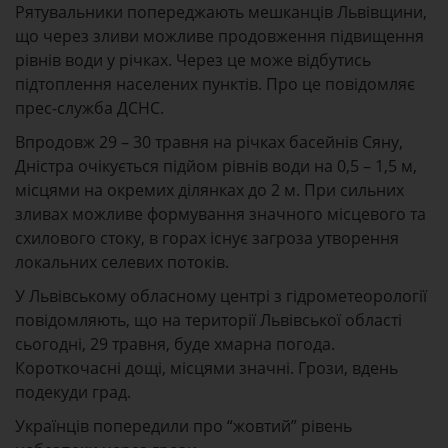
Рятувальники попереджають мешканців Львівщини,
що через зливи можливе продовження підвищення
рівнів води у річках. Через це може відбутись
підтоплення населених пунктів. Про це повідомляє
прес-служба ДСНС.
Впродовж 29 – 30 травня на рiчках басейнiв Сяну,
Днiстра очiкується пiдйом рiвнiв води на 0,5 – 1,5 м,
мiсцями на окремих дiлянках до 2 м. При сильних
зливах можливе формування значного мiсцевого та
схилового стоку, в горах iснує загроза утворення
локальних селевих потокiв.
У Львівському обласному центрі з гідрометеорології
повідомляють, що на території Львівської області
сьогодні, 29 травня, буде хмарна погода.
Короткочасні дощі, місцями значні. Грози, вдень
подекуди град.
Українців попередили про “жовтий” рівень