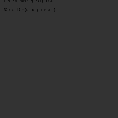
небезпеки через грози.
Фото: ТСН(ілюстративне).